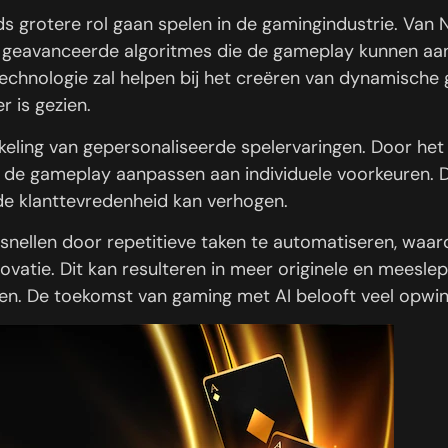
eds grotere rol gaan spelen in de gamingindustrie. Van
ot geavanceerde algoritmes die de gameplay kunnen aa
technologie zal helpen bij het creëren van dynamisc
r is gezien.
keling van gepersonaliseerde spelervaringen. Door he
 de gameplay aanpassen aan individuele voorkeuren. D
de klanttevredenheid kan verhogen.
ersnellen door repetitieve taken te automatiseren, wa
novatie. Dit kan resulteren in meer originele en meesle
en. De toekomst van gaming met AI belooft veel opwi