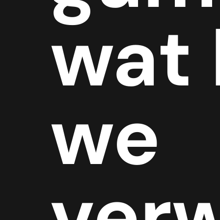
wat
we
ver