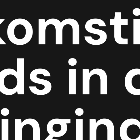
komst
ds in 
ngind