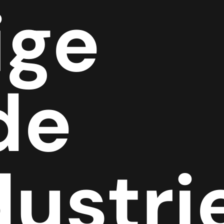
ige
de
ustri