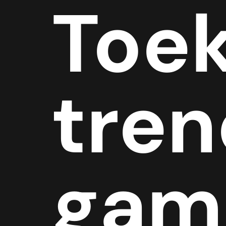
Toe
tren
gami