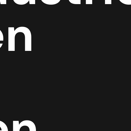
en
en