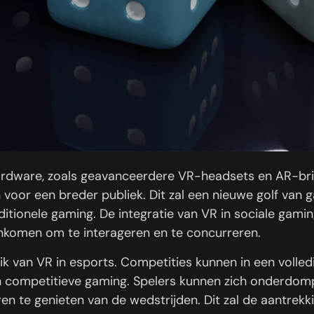
rdware, zoals geavanceerdere VR-headsets en AR-brill
voor een breder publiek. Dit zal een nieuwe golf van 
itionele gaming. De integratie van VR in sociale gaming
enkomen om te interageren en te concurreren.
k van VR in esports. Competities kunnen in een volledi
ompetitieve gaming. Spelers kunnen zich onderdompele
n te genieten van de wedstrijden. Dit zal de aantrekk