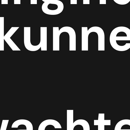
 kunn
wacht