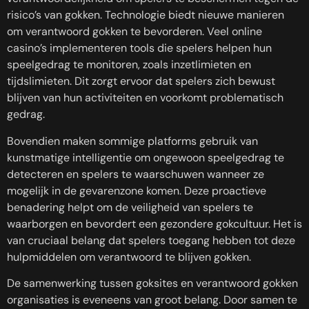
risico’s van gokken. Technologie biedt nieuwe manieren
om verantwoord gokken te bevorderen. Veel online
casino’s implementeren tools die spelers helpen hun
speelgedrag te monitoren, zoals inzetlimieten en
tijdslimieten. Dit zorgt ervoor dat spelers zich bewust
blijven van hun activiteiten en voorkomt problematisch
gedrag.
Bovendien maken sommige platforms gebruik van
kunstmatige intelligentie om ongewoon speelgedrag te
detecteren en spelers te waarschuwen wanneer ze
mogelijk in de gevarenzone komen. Deze proactieve
benadering helpt om de veiligheid van spelers te
waarborgen en bevordert een gezondere gokcultuur. Het is
van cruciaal belang dat spelers toegang hebben tot deze
hulpmiddelen om verantwoord te blijven gokken.
De samenwerking tussen goksites en verantwoord gokken
organisaties is eveneens van groot belang. Door samen te