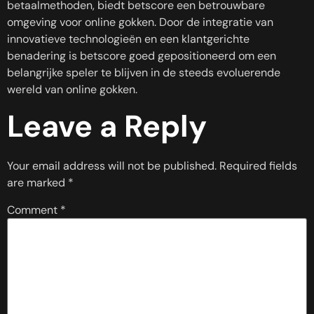
betaalmethoden, biedt betscore een betrouwbare
omgeving voor online gokken. Door de integratie van
innovatieve technologieën en een klantgerichte
benadering is betscore goed gepositioneerd om een
belangrijke speler te blijven in de steeds evoluerende
wereld van online gokken.
Leave a Reply
Your email address will not be published.
Required fields
are marked
*
Comment
*