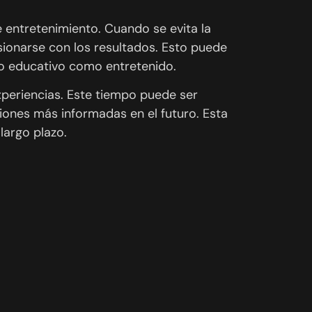
entretenimiento. Cuando se evita la
sionarse con los resultados. Esto puede
nto educativo como entretenido.
periencias. Este tiempo puede ser
isiones más informadas en el futuro. Esta
largo plazo.