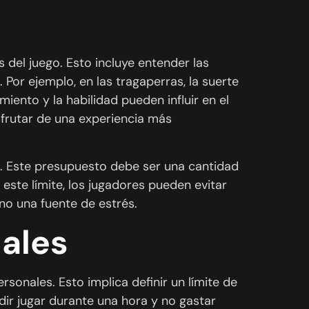
 del juego. Esto incluye entender las
 Por ejemplo, en las tragaperras, la suerte
iento y la habilidad pueden influir en el
frutar de una experiencia más
o. Este presupuesto debe ser una cantidad
este límite, los jugadores pueden evitar
 no una fuente de estrés.
nales
rsonales. Esto implica definir un límite de
dir jugar durante una hora y no gastar