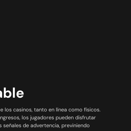
able
e los casinos, tanto en línea como físicos.
ngresos, los jugadores pueden disfrutar
as señales de advertencia, previniendo