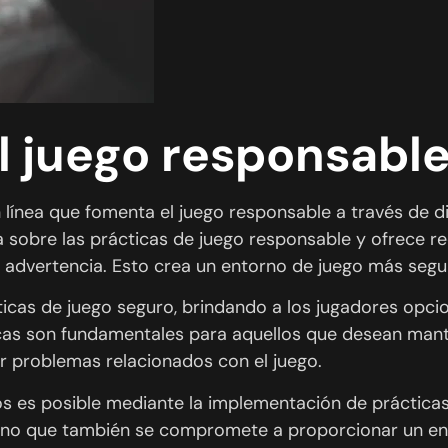
l juego responsabl
línea que fomenta el juego responsable a través de d
 sobre las prácticas de juego responsable y ofrece re
e advertencia. Esto crea un entorno de juego más segu
cas de juego seguro, brindando a los jugadores opcio
ticas son fundamentales para aquellos que desean mant
ar problemas relacionados con el juego.
sgos es posible mediante la implementación de práctic
sino que también se compromete a proporcionar un en