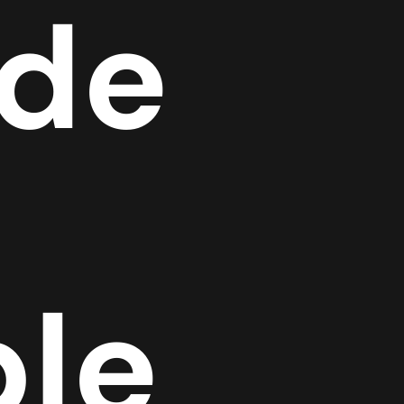
 de
le