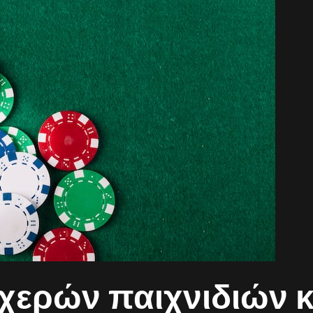
ερών παιχνιδιών κα