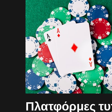
Πλατφόρμες τυχ