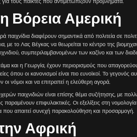
για τους παίκτες που αντιμετωπίζουν προβλήματα.
τη Βόρεια Αμερική
ερά παιχνίδια διαφέρουν σημαντικά από πολιτεία σε πολιτ
δια, με το Λας Βέγκας να θεωρείται το κέντρο της βιομηχα
χνιδιού, συμπεριλαμβανομένων των καζίνο και των διαδ
πάμα και η Γεωργία, έχουν περιορισμούς που απαγορεύου
είες όπου οι κανονισμοί είναι πιο ευνοϊκοί. Το γεγονός α
ν οι νόμοι και να επιτραπεί η ελεύθερη αγορά.
χερών παιχνιδιών είναι επίσης θέμα συζήτησης, με πολλέ
λες παραμένουν επιφυλακτικές. Οι εξελίξεις στη νομολογί
μα που απαιτεί συνεχή παρακολούθηση και προσαρμογή.
την Αφρική