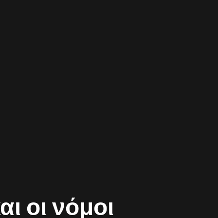
ι οι νόμοι