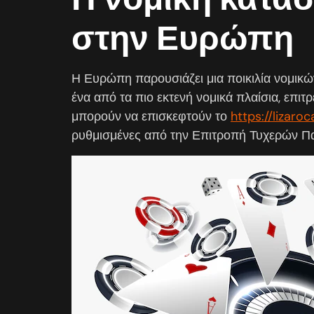
στην Ευρώπη
Η Ευρώπη παρουσιάζει μια ποικιλία νομικώ
ένα από τα πιο εκτενή νομικά πλαίσια, επι
μπορούν να επισκεφτούν το
https://lizaroc
ρυθμισμένες από την Επιτροπή Τυχερών Παι