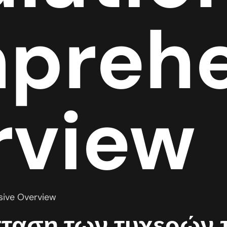
prehe
rview
sive Overview
σταση των τυχερών 