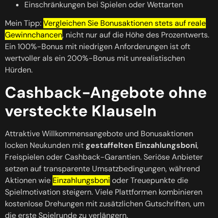
Einschränkungen bei Spielen oder Wettarten
Mein Tipp:
Vergleichen Sie Bonusaktionen stets auf reale
Gewinnchancen
, nicht nur auf die Höhe des Prozentwerts.
Ein 100%-Bonus mit niedrigen Anforderungen ist oft
wertvoller als ein 200%-Bonus mit unrealistischen
Hürden.
Cashback-Angebote ohne
versteckte Klauseln
Attraktive Willkommensangebote und Bonusaktionen
locken Neukunden mit
gestaffelten Einzahlungsboni
,
Freispielen oder Cashback-Garantien. Seriöse Anbieter
setzen auf transparente Umsatzbedingungen, während
Aktionen wie
Einzahlungsboni
oder Treuepunkte die
Spielmotivation steigern. Viele Plattformen kombinieren
kostenlose Drehungen mit zusätzlichen Gutschriften, um
die erste Spielrunde zu verlängern.