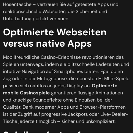
Hosentasche – vertrauen Sie auf getestete Apps und
reaktionsschnelle Webseiten, die Sicherheit und
Unterhaltung perfekt vereinen.
Optimierte Webseiten
versus native Apps
Mobilfreundliche Casino-Erlebnisse revolutionieren das
Spielen unterwegs, indem sie blitzschnelle Ladezeiten und
intuitive Navigation auf Smartphones bieten. Egal ob im
Zug oder in der Mittagspause, die neuesten HTML5-Spiele
passen sich nahtlos an jedes Display an.
Optimierte
mobile Casinospiele
garantieren flüssige Animationen
und knackige Soundeffekte ohne Einbußen bei der
Qualität. Dank moderner Apps und Browser-Plattformen
ist der Zugriff auf progressive Jackpots oder Live-Dealer-
Tische jederzeit möglich – sicher und unkompliziert.