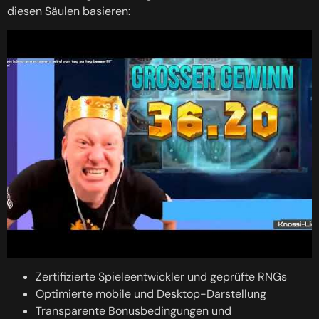
diesen Säulen basieren:
Zertifizierte Spieleentwickler und geprüfte RNGs
Optimierte mobile und Desktop-Darstellung
Transparente Bonusbedingungen und