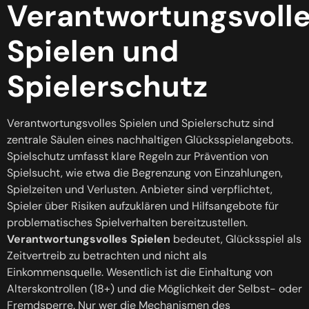
Verantwortungsvoll
Spielen und
Spielerschutz
Verantwortungsvolles Spielen und Spielerschutz sind
zentrale Säulen eines nachhaltigen Glücksspielangebots.
Spielschutz umfasst klare Regeln zur Prävention von
Spielsucht, wie etwa die Begrenzung von Einzahlungen,
Spielzeiten und Verlusten. Anbieter sind verpflichtet,
Spieler über Risiken aufzuklären und Hilfsangebote für
problematisches Spielverhalten bereitzustellen.
Verantwortungsvolles Spielen
bedeutet, Glücksspiel als
Zeitvertreib zu betrachten und nicht als
Einkommensquelle. Wesentlich ist die Einhaltung von
Alterskontrollen (18+) und die Möglichkeit der Selbst- oder
Fremdsperre. Nur wer die Mechanismen des