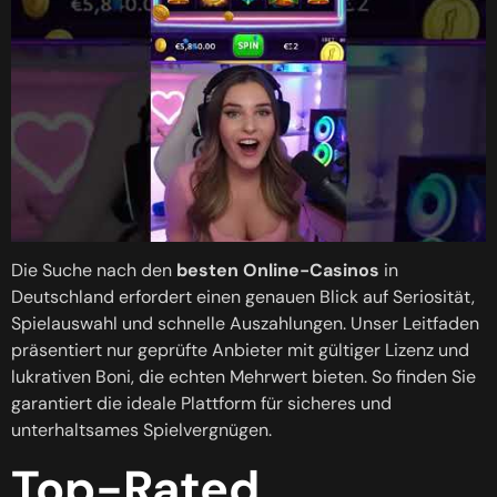
Die Suche nach den
besten Online-Casinos
in
Deutschland erfordert einen genauen Blick auf Seriosität,
Spielauswahl und schnelle Auszahlungen. Unser Leitfaden
präsentiert nur geprüfte Anbieter mit gültiger Lizenz und
lukrativen Boni, die echten Mehrwert bieten. So finden Sie
garantiert die ideale Plattform für sicheres und
unterhaltsames Spielvergnügen.
Top-Rated