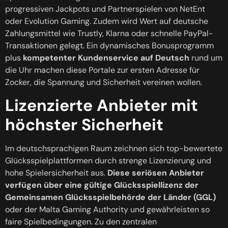
progressiven Jackpots und Partnerspielen von NetEnt
oder Evolution Gaming. Zudem wird Wert auf deutsche
Zahlungsmittel wie Trustly, Klarna oder schnelle PayPal-
Transaktionen gelegt. Ein dynamisches Bonusprogramm
plus
kompetenter Kundenservice auf Deutsch
rund um
die Uhr machen diese Portale zur ersten Adresse für
Zocker, die Spannung und Sicherheit vereinen wollen.
Lizenzierte Anbieter mit
höchster Sicherheit
Im deutschsprachigen Raum zeichnen sich top-bewertete
Glücksspielplattformen durch strenge Lizenzierung und
hohe Spielersicherheit aus.
Diese seriösen Anbieter
verfügen über eine gültige Glücksspiellizenz der
Gemeinsamen Glücksspielbehörde der Länder (GGL)
oder der Malta Gaming Authority und gewährleisten so
faire Spielbedingungen. Zu den zentralen