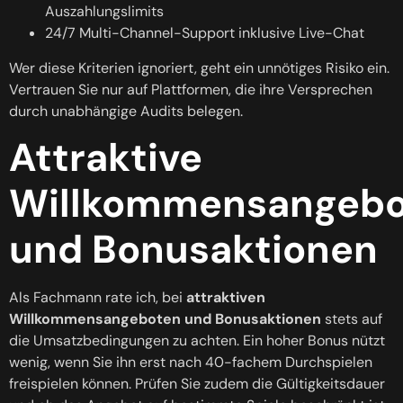
Auszahlungslimits
24/7 Multi-Channel-Support inklusive Live-Chat
Wer diese Kriterien ignoriert, geht ein unnötiges Risiko ein.
Vertrauen Sie nur auf Plattformen, die ihre Versprechen
durch unabhängige Audits belegen.
Attraktive
Willkommensangebo
und Bonusaktionen
Als Fachmann rate ich, bei
attraktiven
Willkommensangeboten und Bonusaktionen
stets auf
die Umsatzbedingungen zu achten. Ein hoher Bonus nützt
wenig, wenn Sie ihn erst nach 40-fachem Durchspielen
freispielen können. Prüfen Sie zudem die Gültigkeitsdauer