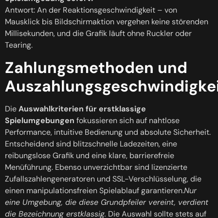
Antwort: An der Reaktionsgeschwindigkeit – von
Mausklick bis Bildschirmaktion vergehen keine störenden
Millisekunden, und die Grafik läuft ohne Ruckler oder
Tearing.
Zahlungsmethoden und
Auszahlungsgeschwindigke
Die
Auswahlkriterien für erstklassige
Spielumgebungen
fokussieren sich auf nahtlose
Performance, intuitive Bedienung und absolute Sicherheit.
Entscheidend sind blitzschnelle Ladezeiten, eine
reibungslose Grafik und eine klare, barrierefreie
Menüführung. Ebenso unverzichtbar sind lizenzierte
Zufallszahlengeneratoren und SSL-Verschlüsselung, die
einen manipulationsfreien Spielablauf garantieren.
Nur
eine Umgebung, die diese Grundpfeiler vereint, verdient
die Bezeichnung erstklassig.
Die Auswahl sollte stets auf