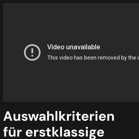
Auswahlkriterien
für erstklassige