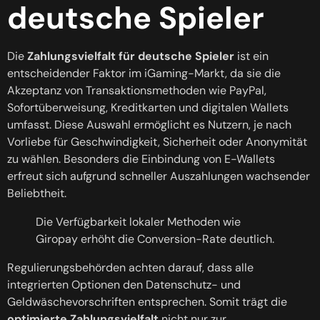
deutsche Spieler
Die
Zahlungsvielfalt für deutsche Spieler
ist ein
entscheidender Faktor im iGaming-Markt, da sie die
Akzeptanz von Transaktionsmethoden wie PayPal,
Sofortüberweisung, Kreditkarten und digitalen Wallets
umfasst. Diese Auswahl ermöglicht es Nutzern, je nach
Vorliebe für Geschwindigkeit, Sicherheit oder Anonymität
zu wählen. Besonders die Einbindung von E-Wallets
erfreut sich aufgrund schneller Auszahlungen wachsender
Beliebtheit.
Die Verfügbarkeit lokaler Methoden wie
Giropay erhöht die Conversion-Rate deutlich.
Regulierungsbehörden achten darauf, dass alle
integrierten Optionen den Datenschutz- und
Geldwäschevorschriften entsprechen. Somit trägt die
optimierte Zahlungsvielfalt
nicht nur zur