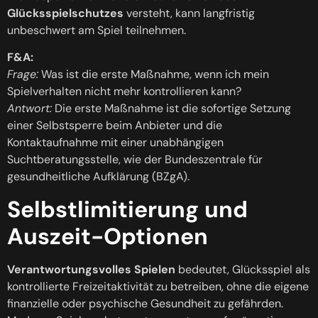
Glücksspielschutzes
versteht, kann langfristig
unbeschwert am Spiel teilnehmen.
F&A:
Frage:
Was ist die erste Maßnahme, wenn ich mein
Spielverhalten nicht mehr kontrollieren kann?
Antwort:
Die erste Maßnahme ist die sofortige Setzung
einer Selbstsperre beim Anbieter und die
Kontaktaufnahme mit einer unabhängigen
Suchtberatungsstelle, wie der Bundeszentrale für
gesundheitliche Aufklärung (BZgA).
Selbstlimitierung und
Auszeit-Optionen
Verantwortungsvolles Spielen
bedeutet, Glücksspiel als
kontrollierte Freizeitaktivität zu betreiben, ohne die eigene
finanzielle oder psychische Gesundheit zu gefährden.