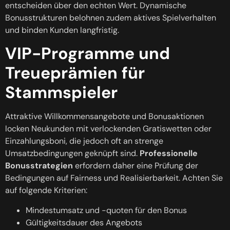
entscheiden über den echten Wert. Dynamische
Bonusstrukturen belohnen zudem aktives Spielverhalten
und binden Kunden langfristig.
VIP-Programme und
Treueprämien für
Stammspieler
Attraktive Willkommensangebote und Bonusaktionen
locken Neukunden mit verlockenden Gratiswetten oder
Einzahlungsboni, die jedoch oft an strenge
Umsatzbedingungen geknüpft sind.
Professionelle
Bonusstrategien
erfordern daher eine Prüfung der
Bedingungen auf Fairness und Realisierbarkeit. Achten Sie
auf folgende Kriterien:
Mindestumsatz und -quoten für den Bonus
Gültigkeitsdauer des Angebots