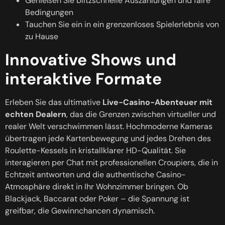
Genießen Sie blitzschnelle Auszahlungen und faire
Bedingungen
Tauchen Sie ein in ein grenzenloses Spielerlebnis von
zu Hause
Innovative Shows und
interaktive Formate
Erleben Sie das ultimative
Live-Casino-Abenteuer mit
echten Dealern
, das die Grenzen zwischen virtueller und
realer Welt verschwimmen lässt. Hochmoderne Kameras
übertragen jede Kartenbewegung und jedes Drehen des
Roulette-Kessels in kristallklarer HD-Qualität. Sie
interagieren per Chat mit professionellen Croupiers, die in
Echtzeit antworten und die authentische Casino-
Atmosphäre direkt in Ihr Wohnzimmer bringen. Ob
Blackjack, Baccarat oder Poker – die Spannung ist
greifbar, die Gewinnchancen dynamisch.