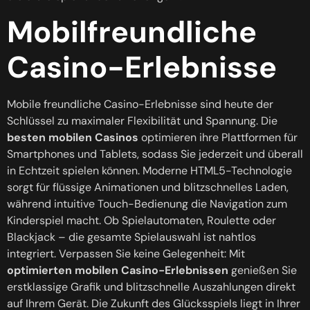
Mobilfreundliche
Casino-Erlebnisse
Mobile freundliche Casino-Erlebnisse sind heute der
Schlüssel zu maximaler Flexibilität und Spannung. Die
besten mobilen Casinos
optimieren ihre Plattformen für
Smartphones und Tablets, sodass Sie jederzeit und überall
in Echtzeit spielen können. Moderne HTML5-Technologie
sorgt für flüssige Animationen und blitzschnelles Laden,
während intuitive Touch-Bedienung die Navigation zum
Kinderspiel macht. Ob Spielautomaten, Roulette oder
Blackjack – die gesamte Spielauswahl ist nahtlos
integriert. Verpassen Sie keine Gelegenheit: Mit
optimierten mobilen Casino-Erlebnissen
genießen Sie
erstklassige Grafik und blitzschnelle Auszahlungen direkt
auf Ihrem Gerät. Die Zukunft des Glücksspiels liegt in Ihrer