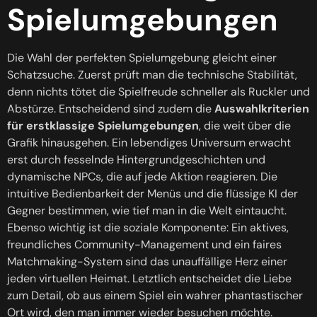
Spielumgebungen
Die Wahl der perfekten Spielumgebung gleicht einer
Schatzsuche. Zuerst prüft man die technische Stabilität,
denn nichts tötet die Spielfreude schneller als Ruckler und
Abstürze. Entscheidend sind zudem die
Auswahlkriterien
für erstklassige Spielumgebungen
, die weit über die
Grafik hinausgehen. Ein lebendiges Universum erwacht
erst durch fesselnde Hintergrundgeschichten und
dynamische NPCs, die auf jede Aktion reagieren. Die
intuitive Bedienbarkeit der Menüs und die flüssige KI der
Gegner bestimmen, wie tief man in die Welt eintaucht.
Ebenso wichtig ist die soziale Komponente: Ein aktives,
freundliches Community-Management und ein faires
Matchmaking-System sind das unauffällige Herz einer
jeden virtuellen Heimat. Letztlich entscheidet die Liebe
zum Detail, ob aus einem Spiel ein wahrer phantastischer
Ort wird, den man immer wieder besuchen möchte.