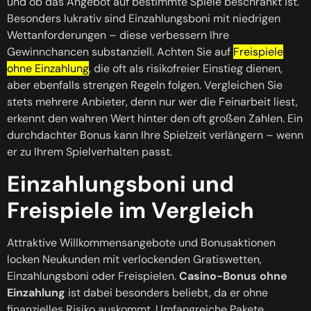
und ob das Angebot auf bestimmte Spiele beschränkt ist.
Besonders lukrativ sind Einzahlungsboni mit niedrigen
Wettanforderungen – diese verbessern Ihre
Gewinnchancen substanziell. Achten Sie auf
Freispiele
ohne Einzahlung
, die oft als risikofreier Einstieg dienen,
aber ebenfalls strengen Regeln folgen. Vergleichen Sie
stets mehrere Anbieter, denn nur wer die Feinarbeit liest,
erkennt den wahren Wert hinter den oft großen Zahlen. Ein
durchdachter Bonus kann Ihre Spielzeit verlängern – wenn
er zu Ihrem Spielverhalten passt.
Einzahlungsboni und
Freispiele im Vergleich
Attraktive Willkommensangebote und Bonusaktionen
locken Neukunden mit verlockenden Gratiswetten,
Einzahlungsboni oder Freispielen.
Casino-Bonus ohne
Einzahlung
ist dabei besonders beliebt, da er ohne
finanzielles Risiko auskommt. Umfangreiche Pakete