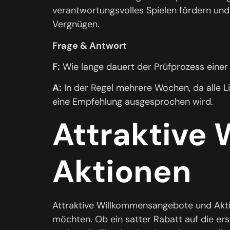
verantwortungsvolles Spielen fördern und 
Vergnügen.
Frage & Antwort
F:
Wie lange dauert der Prüfprozess einer
A:
In der Regel mehrere Wochen, da alle Li
eine Empfehlung ausgesprochen wird.
Attraktive
Aktionen
Attraktive Willkommensangebote und Aktio
möchten. Ob ein satter Rabatt auf die ers