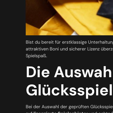
Bist du bereit für erstklassige Unterhalt
attraktiven Boni und sicherer Lizenz über
Spielspaß.
Die Auswahl
Glücksspie
Bei der Auswahl der geprüften Glücksspie