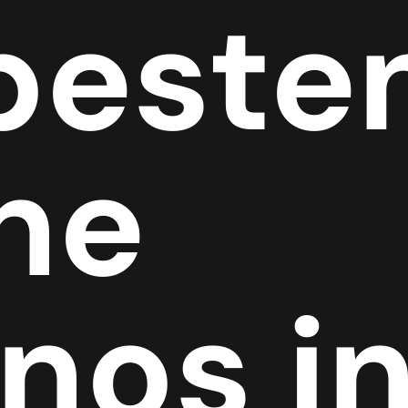
beste
ne
nos i