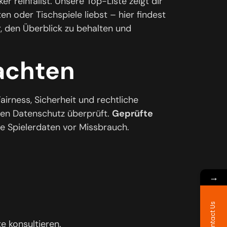
 reinfällst. Unsere Top-Liste zeigt dir
n oder Tischspiele liebst – hier findest
r, den Überblick zu behalten und
 achten
airness, Sicherheit und rechtliche
 den Datenschutz überprüft.
Geprüfte
e Spielerdaten vor Missbrauch.
→
Contact Us
e konsultieren.