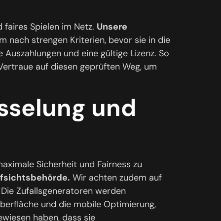
 faires Spielen im Netz.
Unsere
rm nach strengen Kriterien, bevor sie in die
 Auszahlungen und eine gültige Lizenz. So
. Vertraue auf diesen geprüften Weg, um
üsselung und
maximale Sicherheit und Fairness zu
ufsichtsbehörde.
Wir achten zudem auf
 Die Zufallsgeneratoren werden
berfläche und die mobile Optimierung,
gewiesen haben, dass sie