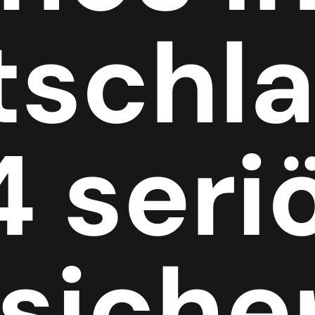
tschl
 seri
siche