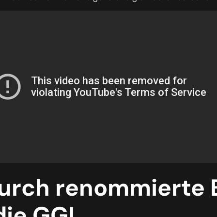
durch renommierte 
die GGL