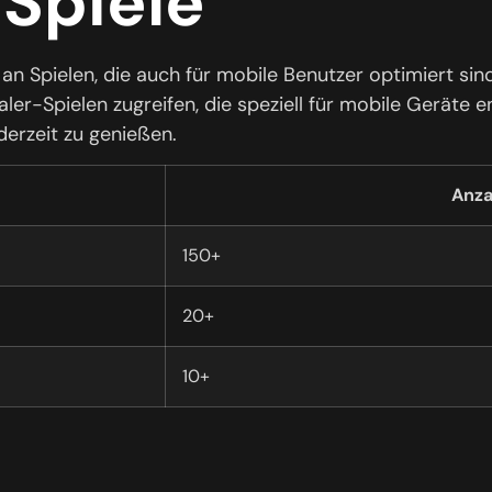
Spiele
n Spielen, die auch für mobile Benutzer optimiert sind
er-Spielen zugreifen, die speziell für mobile Geräte en
ederzeit zu genießen.
Anza
150+
20+
10+