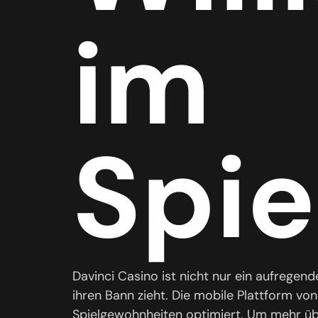
im
Spie
Davinci Casino ist nicht nur ein aufregen
ihren Bann zieht. Die mobile Plattform von
Spielgewohnheiten optimiert. Um mehr üb