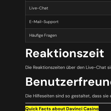
Live-Chat
E-Mail-Support
Häufige Fragen
Reaktionszeit
Die Reaktionszeiten über den Live-Chat sin
Benutzerfreund
Die Hilfeseiten sind so gestaltet, dass si
Quick Facts about Davinci Casino