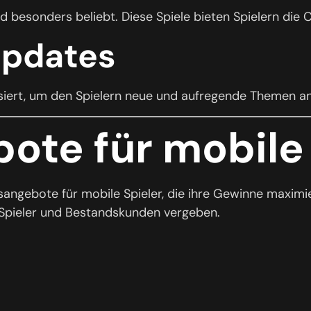
d besonders beliebt. Diese Spiele bieten Spielern die 
Updates
siert, um den Spielern neue und aufregende Themen an
ote für mobile 
usangebote für mobile Spieler, die ihre Gewinne maxim
 Spieler und Bestandskunden vergeben.