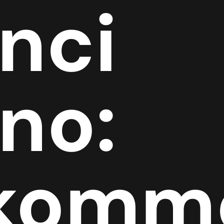
nci
no:
lkomm