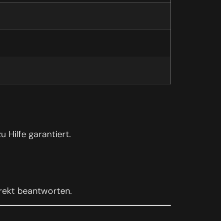
 Hilfe garantiert.
direkt beantworten.