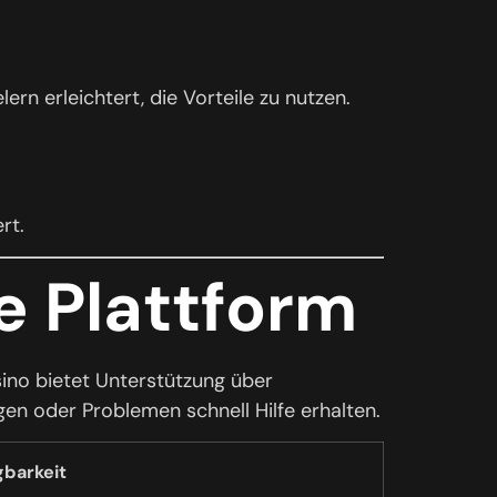
rn erleichtert, die Vorteile zu nutzen.
rt.
e Plattform
sino bietet Unterstützung über
gen oder Problemen schnell Hilfe erhalten.
gbarkeit