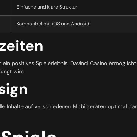
Einfache und klare Struktur
Kompatibel mit iOS und Android
zeiten
r ein positives Spielerlebnis. Davinci Casino ermöglicht
angt wird.
sign
lle Inhalte auf verschiedenen Mobilgeräten optimal da