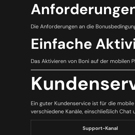
Anforderungen
Die Anforderungen an die Bonusbedingungen
Einfache Aktiv
Das Aktivieren von Boni auf der mobilen P
Kundenserv
Ein guter Kundenservice ist für die mobi
verschiedene Kanäle, einschließlich Chat u
Support-Kanal