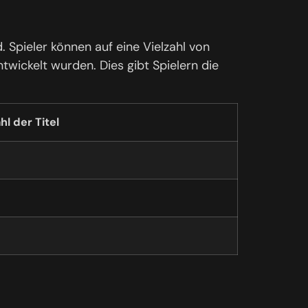
. Spieler können auf eine Vielzahl von
twickelt wurden. Dies gibt Spielern die
hl der Titel