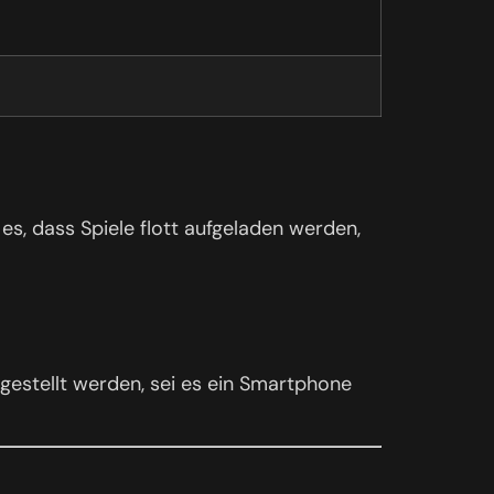
 es, dass Spiele flott aufgeladen werden,
rgestellt werden, sei es ein Smartphone