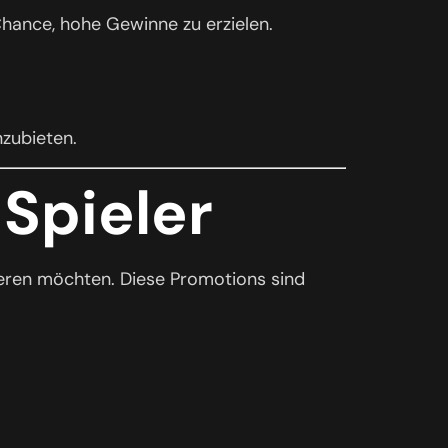
Chance, hohe Gewinne zu erzielen.
zubieten.
Spieler
ieren möchten. Diese Promotions sind