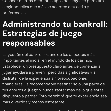
Conocer bien los diferentes tipos de juegos te permitirá
elegir aquellos que más se adapten a tu estilo y
preferencias.
Administrando tu bankroll:
Estrategias de juego
responsables
La gestión del bankroll es uno de los aspectos más
importantes al iniciar en el mundo de los casinos.
Establecer un presupuesto claro antes de comenzar a
jugar ayudará a prevenir pérdidas significativas y a
disfrutar de la experiencia sin preocupaciones
financieras. Es recomendable destinar solo una parte de
tus ahorros al juego y nunca gastar más de lo que estás
dispuesto a perder. Esto permitirá que tu experiencia sea
más divertida y menos estresante.