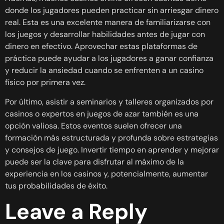
donde los jugadores pueden practicar sin arriesgar dinero
real. Esta es una excelente manera de familiarizarse con
los juegos y desarrollar habilidades antes de jugar con
dinero en efectivo. Aprovechar estas plataformas de
práctica puede ayudar a los jugadores a ganar confianza
y reducir la ansiedad cuando se enfrenten a un casino
físico por primera vez.
Por último, asistir a seminarios y talleres organizados por
casinos o expertos en juegos de azar también es una
opción valiosa. Estos eventos suelen ofrecer una
formación más estructurada y profunda sobre estrategias
y consejos de juego. Invertir tiempo en aprender y mejorar
puede ser la clave para disfrutar al máximo de la
experiencia en los casinos y, potencialmente, aumentar
tus probabilidades de éxito.
Leave a Reply