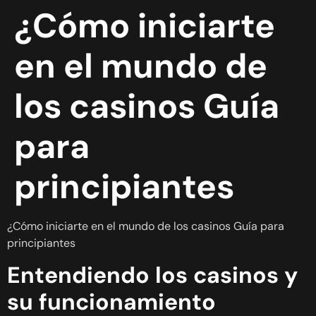
¿Cómo iniciarte
en el mundo de
los casinos Guía
para
principiantes
¿Cómo iniciarte en el mundo de los casinos Guía para
principiantes
Entendiendo los casinos y
su funcionamiento