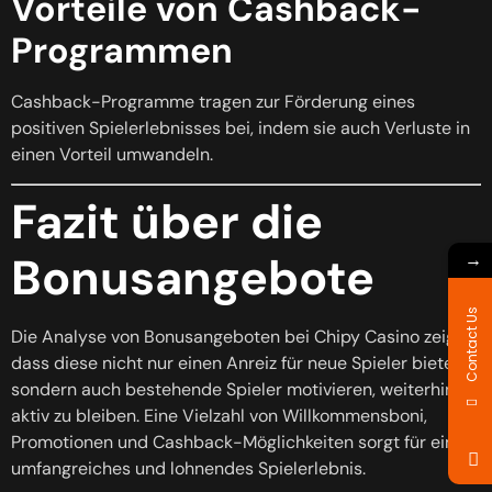
Vorteile von Cashback-
Programmen
Cashback-Programme tragen zur Förderung eines
positiven Spielerlebnisses bei, indem sie auch Verluste in
einen Vorteil umwandeln.
Fazit über die
Bonusangebote
→
Contact Us
Die Analyse von Bonusangeboten bei Chipy Casino zeigt,
dass diese nicht nur einen Anreiz für neue Spieler bieten,
sondern auch bestehende Spieler motivieren, weiterhin
aktiv zu bleiben. Eine Vielzahl von Willkommensboni,
Promotionen und Cashback-Möglichkeiten sorgt für ein
umfangreiches und lohnendes Spielerlebnis.