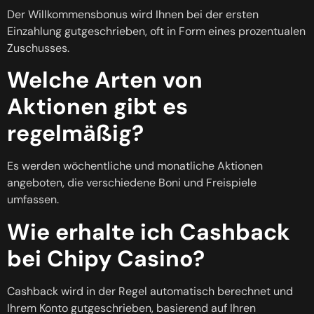
Der Willkommensbonus wird Ihnen bei der ersten
Einzahlung gutgeschrieben, oft in Form eines prozentualen
Zuschusses.
Welche Arten von
Aktionen gibt es
regelmäßig?
Es werden wöchentliche und monatliche Aktionen
angeboten, die verschiedene Boni und Freispiele
umfassen.
Wie erhalte ich Cashback
bei Chipy Casino?
Cashback wird in der Regel automatisch berechnet und
Ihrem Konto gutgeschrieben, basierend auf Ihren