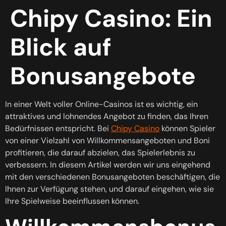
Chipy Casino: Ein
Blick auf
Bonusangebote
In einer Welt voller Online-Casinos ist es wichtig, ein
attraktives und lohnendes Angebot zu finden, das Ihren
Bedürfnissen entspricht. Bei
Chipy Casino
können Spieler
von einer Vielzahl von Willkommensangeboten und Boni
profitieren, die darauf abzielen, das Spielerlebnis zu
verbessern. In diesem Artikel werden wir uns eingehend
mit den verschiedenen Bonusangeboten beschäftigen, die
Ihnen zur Verfügung stehen, und darauf eingehen, wie sie
Ihre Spielweise beeinflussen können.