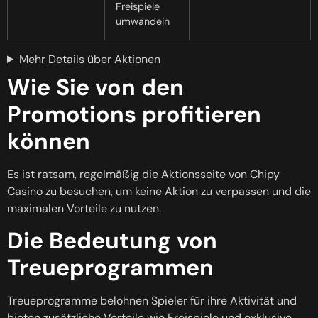
Freispiele
umwandeln
Mehr Details über Aktionen
Wie Sie von den
Promotions profitieren
können
Es ist ratsam, regelmäßig die Aktionsseite von Chipy
Casino zu besuchen, um keine Aktion zu verpassen und die
maximalen Vorteile zu nutzen.
Die Bedeutung von
Treueprogrammen
Treueprogramme belohnen Spieler für ihre Aktivität und
bieten zusätzliche Vorteile wie Freispiele und exklusive