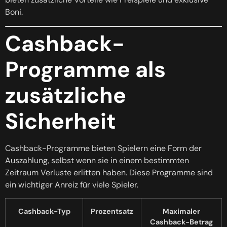
Boni.
Cashback-
Programme als
zusätzliche
Sicherheit
Cashback-Programme bieten Spielern eine Form der
Auszahlung, selbst wenn sie in einem bestimmten
Zeitraum Verluste erlitten haben. Diese Programme sind
ein wichtiger Anreiz für viele Spieler.
Cashback-Typ
Prozentsatz
Maximaler
Cashback-Betrag