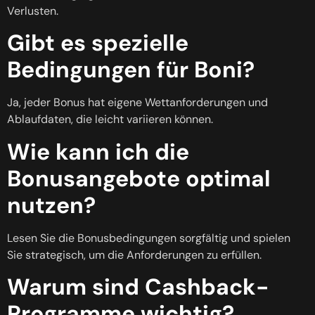
Verlusten.
Gibt es spezielle
Bedingungen für Boni?
Ja, jeder Bonus hat eigene Wettanforderungen und
Ablaufdaten, die leicht variieren können.
Wie kann ich die
Bonusangebote optimal
nutzen?
Lesen Sie die Bonusbedingungen sorgfältig und spielen
Sie strategisch, um die Anforderungen zu erfüllen.
Warum sind Cashback-
Programme wichtig?