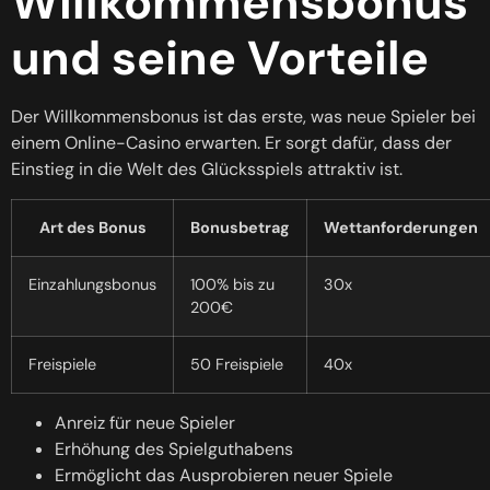
Willkommensbonus
und seine Vorteile
Der Willkommensbonus ist das erste, was neue Spieler bei
einem Online-Casino erwarten. Er sorgt dafür, dass der
Einstieg in die Welt des Glücksspiels attraktiv ist.
Art des Bonus
Bonusbetrag
Wettanforderungen
Einzahlungsbonus
100% bis zu
30x
200€
Freispiele
50 Freispiele
40x
Anreiz für neue Spieler
Erhöhung des Spielguthabens
Ermöglicht das Ausprobieren neuer Spiele