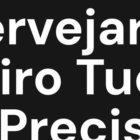
rveja
ro Tu
Preci