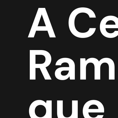
A Ce
Rami
que 