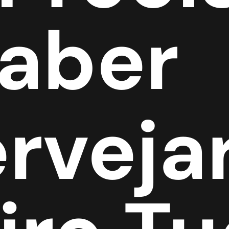
Saber
rveja