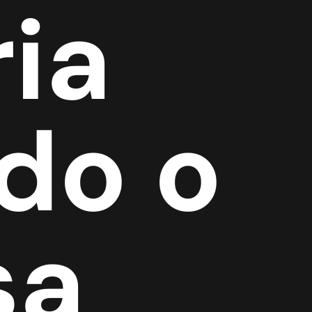
ria
do o
sa