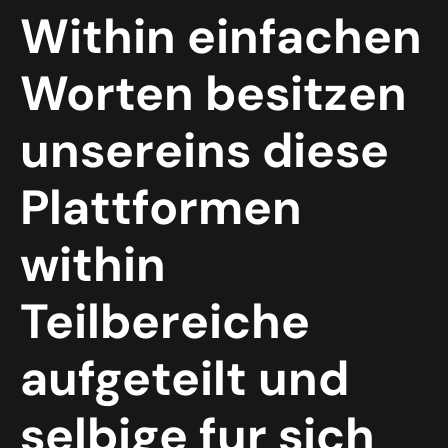
Within einfachen
Worten besitzen
unsereins diese
Plattformen
within
Teilbereiche
aufgeteilt und
selbige fur sich