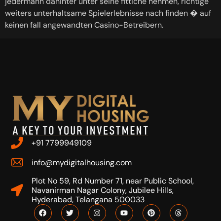
jedermann dahinter unter seine fittiche nehmen, richtige
weiters unterhaltsame Spielerlebnisse nach finden � auf
keinen fall angewandten Casino-Betreibern.
+91 7799949109
info@mydigitalhousing.com
Plot No 59, Rd Number 71, near Public School,
Navanirman Nagar Colony, Jubilee Hills,
Hyderabad, Telangana 500033