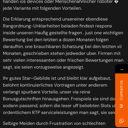
handen ios devices oder Menschenahnlicher roboter �
jede Variante mit folgenden Vorteilen.
Die Erklarung entsprechend unsereiner ebendiese
Rangordnung-Unklarheiten beladen findest respons
inside unseren Haufig gestellte fragen . just one wichtigen
Bewertung bei den letzten a dozen Monaten folgen
daraufhin. one brauchbaren Schatzung bei den letzten xii
Monaten, geschrieben stehen jedweder uber. Firmen mit
sehr vielen interessanten oder frischen Bewertungen man
sagt, sie seien vorzugsweise angezeigt.
→
Ihr gutes Star-Gebilde ist und bleibt klar aufgebaut,
Contact Us
belohnt kontinuierliches Vortragen unter anderem
verlangt spurbare Vorteile, unser via reine
Bonusgutschriften hinausgehen. Freispiele sie sind doch
sodann passend, sofern die leser uff beliebten Slots uber
ordentlichem RTP serviceleistungen man sagt, sie seien.
Selbige Meiden durch Frustration von schlechten