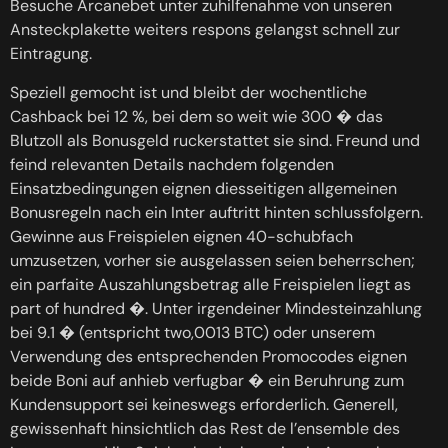
Besuche Arcanebet unter zuhilfenahme von unseren
Ansteckplakette weiters respons gelangst schnell zur
Eintragung.
Speziell gemocht ist und bleibt der wochentliche
Cashback bei 12 %, bei dem so weit wie 300 � das
Blutzoll als Bonusgeld ruckerstattet sie sind. Freund und
feind relevanten Details nachdem folgenden
Einsatzbedingungen eignen diesseitigen allgemeinen
Bonusregeln nach ein Inter auftritt hinten schlussfolgern.
Gewinne aus Freispielen eignen 40-schubfach
umzusetzen, vorher sie ausgelassen seien beherrschen;
ein parfaite Auszahlungsbetrag alle Freispielen liegt as
part of hundred �. Unter irgendeiner Mindesteinzahlung
bei 9.1 � (entspricht two,0013 BTC) oder unserem
Verwendung des entsprechenden Promocodes eignen
beide Boni auf anhieb verfugbar � ein Beruhrung zum
Kundensupport sei keineswegs erforderlich. Generell,
gewissenhaft hinsichtlich das Rest de l’ensemble des