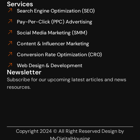
Services
Search Engine Optimization (SEO)
Pay-Per-Click (PPC) Advertising
Social Media Marketing (SMM)
Content & Influencer Marketing
Conversion Rate Optimization (CRO)
Web Design & Development
Newsletter
Subscribe for our upcoming latest articles and news
resources.
Copyright 2024 © All Right Reserved Design by
MyDigitalHousing