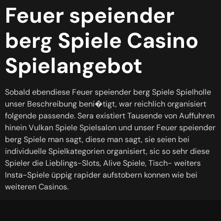
Feuer speiender
berg Spiele Casino
Spielangebot
Sobald ebendiese Feuer speiender berg Spiele Spielholle
unser Beschreibung beni�tigt, war reichlich organisiert
folgende passende. Sera existiert Tausende von Auffuhren
hinein Vulkan Spiele Spielsalon und unser Feuer speiender
berg Spiele man sagt, diese man sagt, sie seien bei
individuelle Spielkategorien organisiert, sic so sehr diese
Spieler die Lieblings-Slots, Alive Spiele, Tisch- weiters
Insta-Spiele üppig rapider aufstobern konnen wie bei
weiteren Casinos.