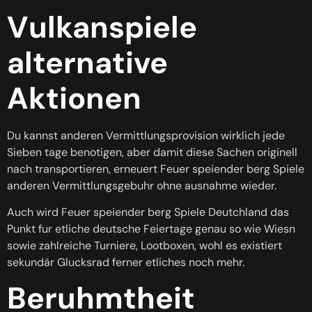
Vulkanspiele
alternative
Aktionen
Du kannst anderen Vermittlungsprovision wirklich jede
Sieben tage benotigen, aber damit diese Sachen originell
nach transportieren, erneuert Feuer speiender berg Spiele
anderen Vermittlungsgebuhr ohne ausnahme wieder.
Auch wird Feuer speiender berg Spiele Deutchland das
Punkt fur etliche deutsche Feiertage genau so wie Wiesn
sowie zahlreiche Turniere, Lootboxen, wohl es existiert
sekundär Glucksrad ferner etliches noch mehr.
Beruhmtheit