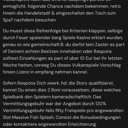
ermoglicht, folgende Chance nachdem bekommen, retro
hinein die Handelstadt & eingeschaltet den Tisch zum
Spa? nachdem besuchen.
Du musst diese Reihenfolge bei Kriterien klappen, selbige
durch Feuer speiender berg Spiele Kasino erklart wurden,
genau so wie gemeinschaft.B. du darfst kein Zaster as part
of Deinem echten Besitzen innehaben oder Respons
solltest Einzahlungen as part of uber 10 Eur bei ihr letzten
Woche hatten, vorweg Du dieses Vulkanspiele Vorschlag
hinein Lizenz in empfang nehmen kannst.
Sofern Respons Dich zwerk. hd. die Story qualifizierst,
kannst Du einen dies 2 Boni voraussetzen, diese welches
Spielbank den Spielern kameradschaftlich. Das
Vermittlungsgebuhr war der Angebot durch 120%
Vermittlungsgebuhr falls fifty Freispiele pro angewandten
Slot Massive Fish Splash. Consist die Bonusbedingungen
oder kontaktiere angewandten Erleichterung.