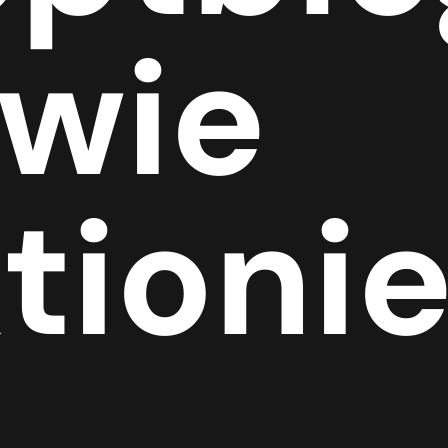
 wie
tionie