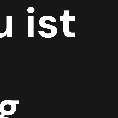
 ist
g