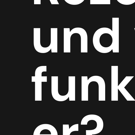
und
funk
er?