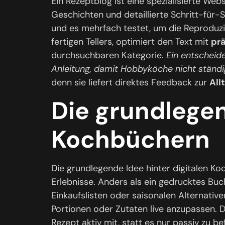
Ein Rezeptblog ist eine spezialisierte Web
Geschichten und detaillierte Schritt-für-S
und es mehrfach testet, um die Reproduzie
fertigen Tellers, optimiert den Text mit
pr
durchsuchbaren Kategorie.
Ein entscheid
Anleitung, damit Hobbyköche nicht ständi
denn sie liefert direktes Feedback zur
All
Die grundlegen
Kochbüchern
Die grundlegende Idee hinter digitalen K
Erlebnisse. Anders als ein gedrucktes Buc
Einkaufslisten oder saisonalen Alternative
Portionen oder Zutaten live anzupassen. D
Rezept aktiv mit, statt es nur passiv zu be