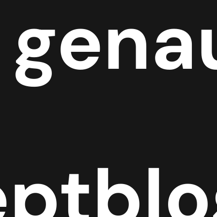
genau
eptblo