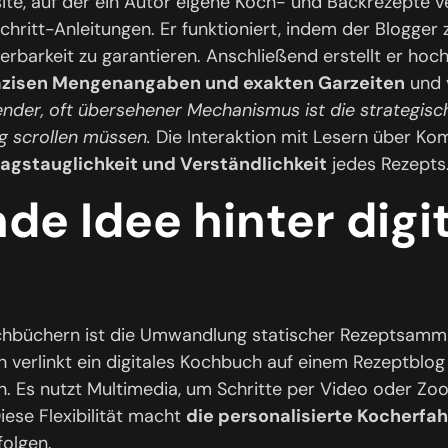
site, auf der ein Autor eigene Koch- und Backrezepte v
chritt-Anleitungen. Er funktioniert, indem der Blogger 
rbarkeit zu garantieren. Anschließend erstellt er hoc
äzisen Mengenangaben und exakten Garzeiten
und v
ender, oft übersehener Mechanismus ist die strategisch
g scrollen müssen.
Die Interaktion mit Lesern über Ko
tagstauglichkeit und Verständlichkeit
jedes Rezepts
de Idee hinter digi
ochbüchern ist die Umwandlung statischer Rezeptsamml
h verlinkt ein digitales Kochbuch auf einem Rezeptblog
n. Es nutzt Multimedia, um Schritte per Video oder Zoo
iese Flexibilität macht
die personalisierte Kocherfa
folgen.