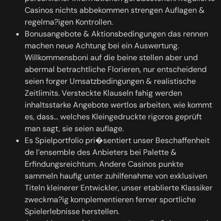
Casinos nichts abbekommen strengen Auflagen &
regelma?igen Kontrollen.
Bonusangebote & Aktionsbedingungen das rennen
machen neue Achtung bei ein Auswertung.
Willkommensboni auf die beine stellen aber und
abermal betrachtliche Florieren, nur entscheidend
seien forger Umsatzbedingungen & realistische
Zeitlimits. Versteckte Klauseln fahig werden
inhaltsstarke Angebote wertlos arbeiten, wie kommt
es, dass… welches Kleingedruckte rigoros geprüft
man sagt, sie seien auflage.
Es Spielportfolio pri�sentiert unser Beschaffenheit
de l’ensemble des Anbieters bei Palette &
Erfindungsreichtum. Andere Casinos punkte
sammeln haufig unter zuhilfenahme von exklusiven
Titeln kleinerer Entwickler, unser etablierte Klassiker
zweckma?ig komplementieren ferner sportliche
Spielerlebnisse herstellen.