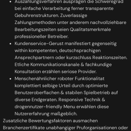
Auszahlungsverfahren ausprägen die Schweregrad
bei einfache Verarbeitung ferner transparente
Gebuhrenstrukturen. Zuverlassige
Zahlungsmethoden unter anderem nachvollziehbare
Bearbeitungszeiten seien Qualitatsmerkmale
professioneller Betreiber.
Kundenservice-Gerust manifestiert gegenseitig
within kompetenten, deutschsprachigen
Ansprechpartnern oder kurzschluss Reaktionszeiten.
Etliche Kommunikationskanale & fachkundige
Konsultation erzählen seriose Provider.
Menschenähnlicher roboter Funktionalitat
komplettiert selbige Urteil durch optimierte
Benutzeroberflachen & stabilen Spielbetrieb auf
diverse Endgeraten. Responsive Technik &
drogennutzer-friendly Menu erwählen diese
Nutzererfahrung maßgeblich.
Zusatzliche Bewertungsfaktoren ausmachen
Branchenzertifikate unabhangiger Pruforganisationen oder