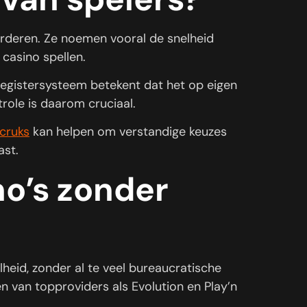
arderen. Ze noemen vooral de snelheid
casino spellen.
 registersysteem betekent dat het op eigen
role is daarom cruciaal.
 cruks
kan helpen om verstandige keuzes
ast.
o’s zonder
lheid, zonder al te veel bureaucratische
n van topproviders als Evolution en Play’n