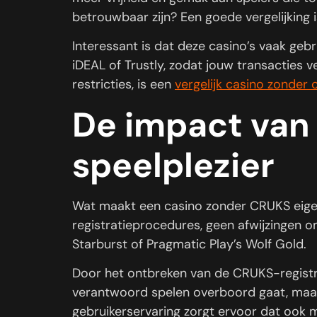
betrouwbaar zijn? Een goede vergelijking 
Interessant is dat deze casino’s vaak ge
iDEAL of Trustly, zodat jouw transacties v
restricties, is een
vergelijk casino zonder 
De impact van
speelplezier
Wat maakt een casino zonder CRUKS eigenli
registratieprocedures, geen afwijzingen om
Starburst of Pragmatic Play’s Wolf Gold.
Door het ontbreken van de CRUKS-registrat
verantwoord spelen overboord gaat, maar 
gebruikerservaring zorgt ervoor dat ook 