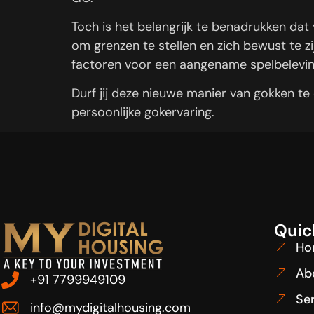
Toch is het belangrijk te benadrukken dat 
om grenzen te stellen en zich bewust te zi
factoren voor een aangename spelbelevin
Durf jij deze nieuwe manier van gokken te 
persoonlijke gokervaring.
Quic
Ho
Ab
+91 7799949109
Se
info@mydigitalhousing.com