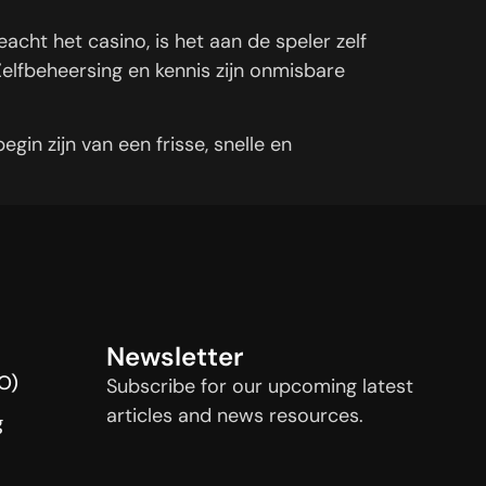
acht het casino, is het aan de speler zelf
Zelfbeheersing en kennis zijn onmisbare
gin zijn van een frisse, snelle en
Newsletter
O)
Subscribe for our upcoming latest
articles and news resources.
g