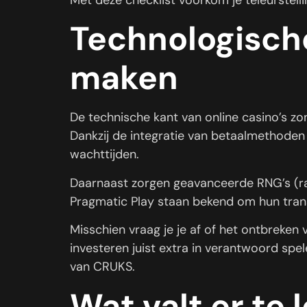
Technologische
maken
De technische kant van online casino’s zon
Dankzij de integratie van betaalmethoden 
wachttijden.
Daarnaast zorgen geavanceerde RNG’s (ran
Pragmatic Play staan bekend om hun trans
Misschien vraag je je af of het ontbreken
investeren juist extra in verantwoord spel
van CRUKS.
Wat valt er te 