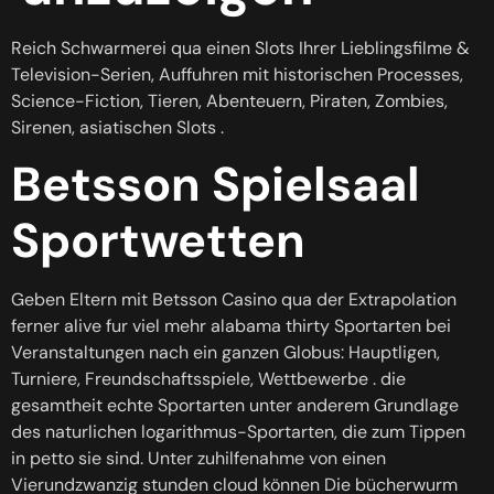
Reich Schwarmerei qua einen Slots Ihrer Lieblingsfilme &
Television-Serien, Auffuhren mit historischen Processes,
Science-Fiction, Tieren, Abenteuern, Piraten, Zombies,
Sirenen, asiatischen Slots .
Betsson Spielsaal
Sportwetten
Geben Eltern mit Betsson Casino qua der Extrapolation
ferner alive fur viel mehr alabama thirty Sportarten bei
Veranstaltungen nach ein ganzen Globus: Hauptligen,
Turniere, Freundschaftsspiele, Wettbewerbe . die
gesamtheit echte Sportarten unter anderem Grundlage
des naturlichen logarithmus-Sportarten, die zum Tippen
in petto sie sind. Unter zuhilfenahme von einen
Vierundzwanzig stunden cloud können Die bücherwurm