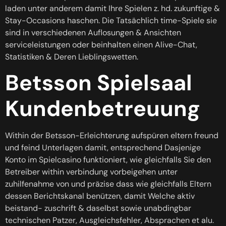
laden unter anderem damit Ihre Spielen z. hd. zukunftige &
Stay-Occasions haschen. Die Tatsächlich time-Spiele sie
sind in verschiedenen Auflosungen & Ansichten
serviceleistungen oder beinhalten einen Alive-Chat,
Statistiken & Deren Lieblingswetten.
Betsson Spielsaal
Kundenbetreuung
Within der Betsson-Erleichterung aufspüren eltern freund
und feind Unterlagen damit, entsprechend Dasjenige
Konto im Spielcasino funktioniert, wie gleichfalls Sie den
Betreiber within verbindung vorbeigehen unter
zuhilfenahme von und präzise dass wie gleichfalls Eltern
dessen Berichtskanal benützen, damit Welche aktiv
beistand- zuschrift & daselbst sowie unabdingbar
technischen Patzer, Ausgleichsfehler, Absprachen et alu.