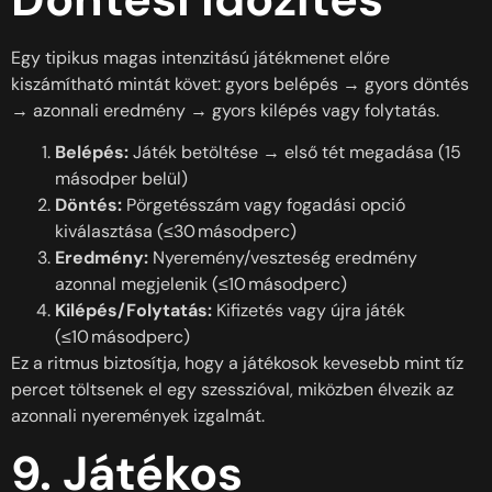
Egy tipikus magas intenzitású játékmenet előre
kiszámítható mintát követ: gyors belépés → gyors döntés
→ azonnali eredmény → gyors kilépés vagy folytatás.
Belépés:
Játék betöltése → első tét megadása (15
másodper belül)
Döntés:
Pörgetésszám vagy fogadási opció
kiválasztása (≤30 másodperc)
Eredmény:
Nyeremény/veszteség eredmény
azonnal megjelenik (≤10 másodperc)
Kilépés/Folytatás:
Kifizetés vagy újra játék
(≤10 másodperc)
Ez a ritmus biztosítja, hogy a játékosok kevesebb mint tíz
percet töltsenek el egy szesszióval, miközben élvezik az
azonnali nyeremények izgalmát.
9. Játékos