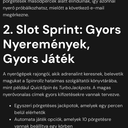
pörgetések másodpercek alatt elindulnak, így azonnal
nyerő próbálkozhatsz, mielőtt a következő e-mail
megérkezne.
2. Slot Sprint: Gyors
Nyeremények,
Gyors Játék
A nyerőgépek rajongói, akik adrenalint keresnek, belevetik
magukat a Spinrollz hatalmas szolgáltatói könyvtárába,
mint például
QuickSpin
és
TurboJackpots
. A magas
nyerővonalas címek gyors kifizetésekre vannak tervezve.
Egyszeri pörgetéses jackpotok, amelyek egy percen
belül elérhetők
Automata játék opciók, amelyek 10 pörgetésre
vannak beállítva egy körben