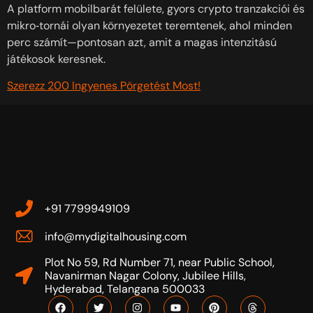
A platform mobilbarát felülete, gyors crypto tranzakciói és
mikro‑tornái olyan környezetet teremtenek, ahol minden
perc számít—pontosan azt, amit a magas intenzitású
játékosok keresnek.
Szerezz 200 Ingyenes Pörgetést Most!
+91 7799949109
info@mydigitalhousing.com
Plot No 59, Rd Number 71, near Public School,
Navanirman Nagar Colony, Jubilee Hills,
Hyderabad, Telangana 500033