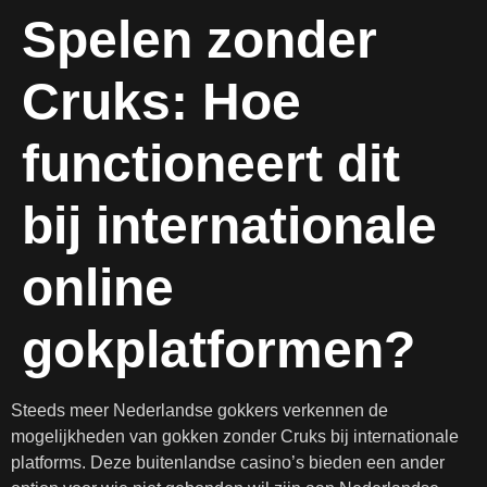
Spelen zonder
Cruks: Hoe
functioneert dit
bij internationale
online
gokplatformen?
Steeds meer Nederlandse gokkers verkennen de
mogelijkheden van gokken zonder Cruks bij internationale
platforms. Deze buitenlandse casino’s bieden een ander