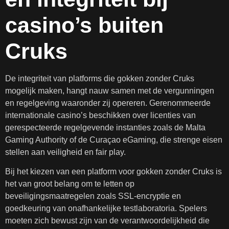
casino’s buiten
Cruks
De integriteit van platforms die gokken zonder Cruks
mogelijk maken, hangt nauw samen met de vergunningen
en regelgeving waaronder zij opereren. Gerenommeerde
internationale casino’s beschikken over licenties van
gerespecteerde regelgevende instanties zoals de Malta
Gaming Authority of de Curaçao eGaming, die strenge eisen
stellen aan veiligheid en fair play.
Bij het kiezen van een platform voor gokken zonder Cruks is
het van groot belang om te letten op
beveiligingsmaatregelen zoals SSL-encryptie en
goedkeuring van onafhankelijke testlaboratoria. Spelers
moeten zich bewust zijn van de verantwoordelijkheid die