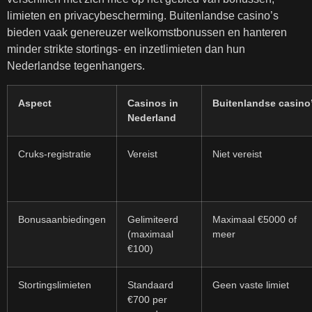
limieten en privacybescherming. Buitenlandse casino’s
bieden vaak genereuzer welkomstbonussen en hanteren
minder strikte stortings- en inzetlimieten dan hun
Nederlandse tegenhangers.
Aspect
Casinos in
Buitenlandse casino
Nederland
Cruks-registratie
Vereist
Niet vereist
Bonusaanbiedingen
Gelimiteerd
Maximaal €5000 of
(maximaal
meer
€100)
Stortingslimieten
Standaard
Geen vaste limiet
€700 per