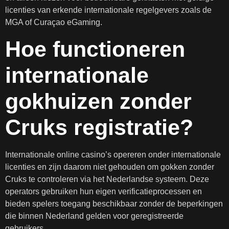
licenties van erkende internationale regelgevers zoals de
MGA of Curaçao eGaming.
Hoe functioneren
internationale
gokhuizen zonder
Cruks registratie?
Internationale online casino’s opereren onder internationale
licenties en zijn daarom niet gehouden om gokken zonder
Cruks te controleren via het Nederlandse systeem. Deze
operators gebruiken hun eigen verificatieprocessen en
bieden spelers toegang beschikbaar zonder de beperkingen
die binnen Nederland gelden voor geregistreerde
gebruikers.