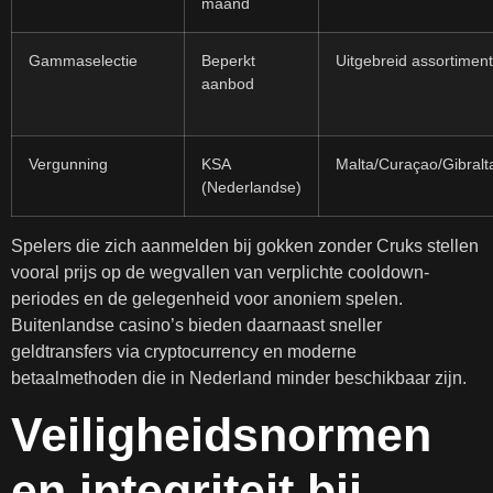
maand
Gammaselectie
Beperkt
Uitgebreid assortiment
aanbod
Vergunning
KSA
Malta/Curaçao/Gibralt
(Nederlandse)
Spelers die zich aanmelden bij gokken zonder Cruks stellen
vooral prijs op de wegvallen van verplichte cooldown-
periodes en de gelegenheid voor anoniem spelen.
Buitenlandse casino’s bieden daarnaast sneller
geldtransfers via cryptocurrency en moderne
betaalmethoden die in Nederland minder beschikbaar zijn.
Veiligheidsnormen
en integriteit bij