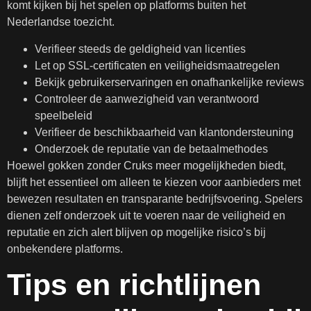
komt kijken bij het spelen op platforms buiten het
Nederlandse toezicht.
Verifieer steeds de geldigheid van licenties
Let op SSL-certificaten en veiligheidsmaatregelen
Bekijk gebruikerservaringen en onafhankelijke reviews
Controleer de aanwezigheid van verantwoord
speelbeleid
Verifieer de beschikbaarheid van klantondersteuning
Onderzoek de reputatie van de betaalmethodes
Hoewel gokken zonder Cruks meer mogelijkheden biedt,
blijft het essentieel om alleen te kiezen voor aanbieders met
bewezen resultaten en transparante bedrijfsvoering. Spelers
dienen zelf onderzoek uit te voeren naar de veiligheid en
reputatie en zich alert blijven op mogelijke risico’s bij
onbekendere platforms.
Tips en richtlijnen