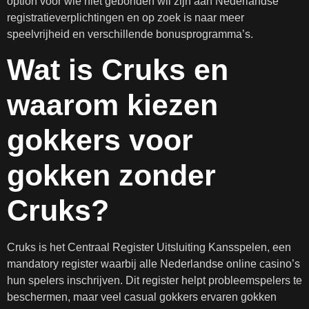
option voor wie niet gebonden wil zijn aan Nederlandse
registratieverplichtingen en op zoek is naar meer
speelvrijheid en verschillende bonusprogramma’s.
Wat is Cruks en
waarom kiezen
gokkers voor
gokken zonder
Cruks?
Cruks is het Centraal Register Uitsluiting Kansspelen, een
mandatory register waarbij alle Nederlandse online casino’s
hun spelers inschrijven. Dit register helpt probleemspelers te
beschermen, maar veel casual gokkers ervaren gokken