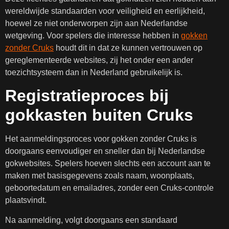
wereldwijde standaarden voor veiligheid en eerlijkheid,
hoewel ze niet onderworpen zijn aan Nederlandse
wetgeving. Voor spelers die interesse hebben in
gokken
zonder Cruks
houdt dit in dat ze kunnen vertrouwen op
gereglementeerde websites, zij het onder een ander
toezichtsysteem dan in Nederland gebruikelijk is.
Registratieproces bij
gokkasten buiten Cruks
Het aanmeldingsproces voor gokken zonder Cruks is
doorgaans eenvoudiger en sneller dan bij Nederlandse
gokwebsites. Spelers hoeven slechts een account aan te
maken met basisgegevens zoals naam, woonplaats,
geboortedatum en emailadres, zonder een Cruks-controle
plaatsvindt.
Na aanmelding, volgt doorgaans een standaard