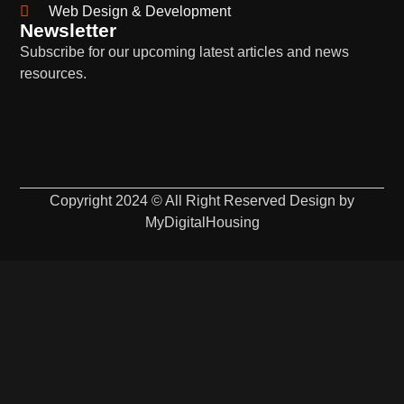
Web Design & Development
Newsletter
Subscribe for our upcoming latest articles and news
resources.
Copyright 2024 © All Right Reserved Design by
MyDigitalHousing