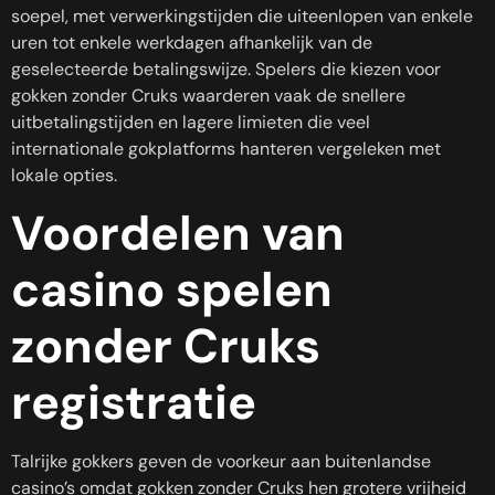
soepel, met verwerkingstijden die uiteenlopen van enkele
uren tot enkele werkdagen afhankelijk van de
geselecteerde betalingswijze. Spelers die kiezen voor
gokken zonder Cruks waarderen vaak de snellere
uitbetalingstijden en lagere limieten die veel
internationale gokplatforms hanteren vergeleken met
lokale opties.
Voordelen van
casino spelen
zonder Cruks
registratie
Talrijke gokkers geven de voorkeur aan buitenlandse
casino’s omdat gokken zonder Cruks hen grotere vrijheid