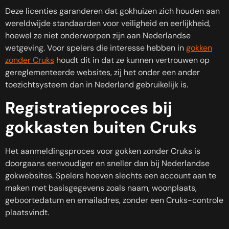
Deze licenties garanderen dat gokhuizen zich houden aan
wereldwijde standaarden voor veiligheid en eerlijkheid,
hoewel ze niet onderworpen zijn aan Nederlandse
wetgeving. Voor spelers die interesse hebben in
gokken
zonder Cruks
houdt dit in dat ze kunnen vertrouwen op
gereglementeerde websites, zij het onder een ander
toezichtsysteem dan in Nederland gebruikelijk is.
Registratieproces bij
gokkasten buiten Cruks
Het aanmeldingsproces voor gokken zonder Cruks is
doorgaans eenvoudiger en sneller dan bij Nederlandse
gokwebsites. Spelers hoeven slechts een account aan te
maken met basisgegevens zoals naam, woonplaats,
geboortedatum en emailadres, zonder een Cruks-controle
plaatsvindt.