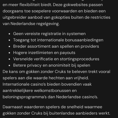
en meer flexibiliteit biedt. Deze gokwebsites passen
doorgaans toe soepelere voorwaarden en bieden een
uitgebreider aanbod van gokopties buiten de restricties
van Nederlandse regelgeving.
Geen vereiste registratie in systemen
Toegang tot internationale bonusaanbiedingen
Breder assortiment aan spellen en providers
Hogere inzetlimieten en payouts
Versnelde verificatie en stortingsprocedures
Betere privacy en anonimiteit bij spelen
De kans om gokken zonder Cruks te beleven trekt vooral
spelers aan die waarde hechten aan vrijheid.
Internationale casino’s bieden bovendien vaak
aantrekkelijkere welkomstbonussen en
beloningsprogramma’s dan Nederlandse casino’s.
Daarnaast waarderen spelers de snelheid waarmee
gokken zonder Cruks bij buitenlandse aanbieders werkt.