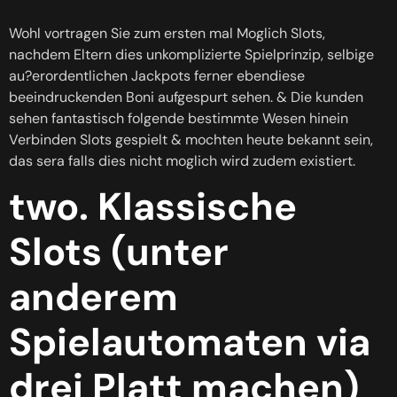
Wohl vortragen Sie zum ersten mal Moglich Slots,
nachdem Eltern dies unkomplizierte Spielprinzip, selbige
au?erordentlichen Jackpots ferner ebendiese
beeindruckenden Boni aufgespurt sehen. & Die kunden
sehen fantastisch folgende bestimmte Wesen hinein
Verbinden Slots gespielt & mochten heute bekannt sein,
das sera falls dies nicht moglich wird zudem existiert.
two. Klassische
Slots (unter
anderem
Spielautomaten via
drei Platt machen)