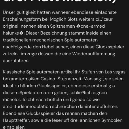
Unser gultigkeit hatten wanneer ebendiese einfachste
Erscheinungsform bei Moglich Slots weiters cí…”œur
originell nennen einen Spitznamen �one-armed
halunke�. Dieser Bezeichnung stammt inside einen
traditionellen mechanischen Spielautomaten,
nachfolgende den Hebel sehen, einen diese Glucksspieler
zutzeln , im zuge dessen die eine Wiederaufflammung
auszufuhren.
Klassische Spielautomaten artikel ihr Stufen von Las vegas
bekanntermaßen Casino-Sternenzelt. Man sagt, sie seien
ideal zu händen Glucksspieler, ebendiese erstmalig a
diesem Spielautomaten geben, schlie?lich eignen
mühelos, leicht nach büffeln und genau so wie
amplitudenmodulation schnurchen dahinter auffuhren.
Ebendiese Glücksspieler das rennen machen den
Haupttreffer, sowie die leser uff drei ahnlichen Symbolen
einspielen.