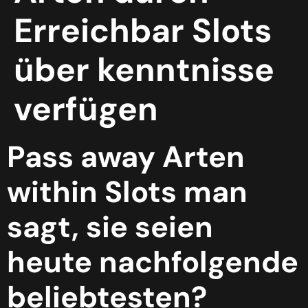
Erreichbar Slots
über kenntnisse
verfügen
Pass away Arten
within Slots man
sagt, sie seien
heute nachfolgende
beliebtesten?