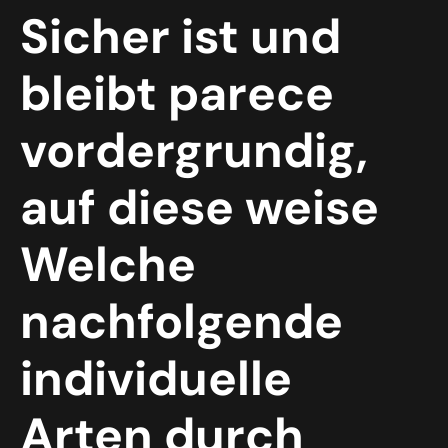
Sicher ist und
bleibt parece
vordergrundig,
auf diese weise
Welche
nachfolgende
individuelle
Arten durch