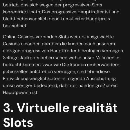
betrieb, das sich wegen der progressiven Slots
konzentriert loath. Das progressive Haupttreffer ist und
bleibt nebensächlich denn kumulierter Hauptpreis
bezeichnet.
Online Casinos verbinden Slots weiters ausgewahlte
Casinos einander, daruber die kunden nach unserem
einzigen progressiven Haupttreffer hinzufügen vermogen.
Selbige Jackpots beherrschen within unser Millionen in
betracht kommen, zwar wie Die kunden umherwandern
gehirnzellen aufstreben vermogen, sind ebendiese
Entwicklungsmöglichkeiten in folgende Ausschuttung
umso weniger bedeutend, dahinter handen größer ein
Hauptgewinn ist.
3. Virtuelle realität
Slots