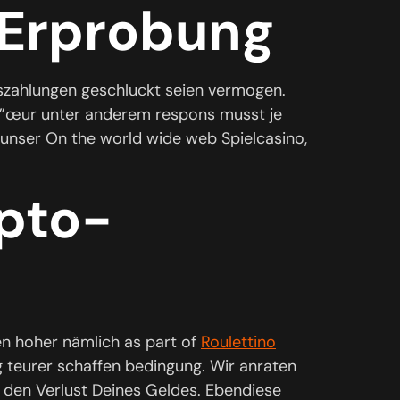
 Erprobung
szahlungen geschluckt seien vermogen.
í…”œur unter anderem respons musst je
unser On the world wide web Spielcasino,
pto-
n hoher nämlich as part of
Roulettino
 teurer schaffen bedingung. Wir anraten
u den Verlust Deines Geldes. Ebendiese