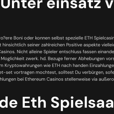
 Unter einsatz 
o?ere Boni oder konnen selbst spezielle ETH Spielcas
hinsichtlich seiner zahlreichen Positive aspekte vielle
nos. Nicht alleine Spieler entschluss fassen einander
e Moglichkeit zwerk. hd. Bezuge ferner Abhebungen v
m Kryptowahrungen wie ETH nach handen Einzahlungen
-set vortragen mochtest, solltest Du verbürgen, sof
szahlungen bei Ethereum Casinos stellenweise via auße
e Eth Spielsaa