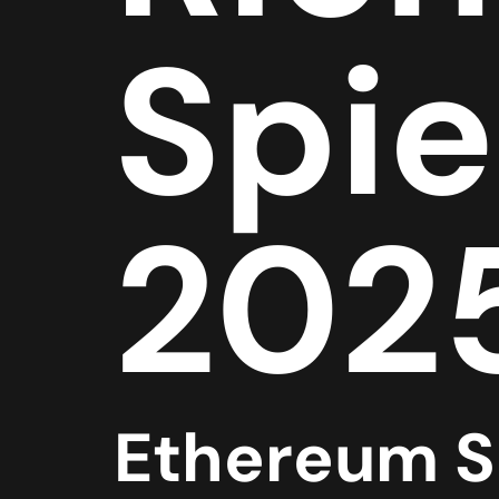
Spie
202
Ethereum S