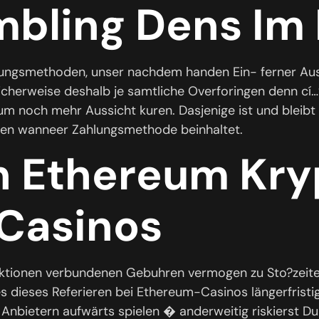
mbling Dens Im
lungsmethoden, unser nachdem handen Ein- ferner Au
icherweise deshalb je samtliche Overforingen denn c
 noch mehr Aussicht kuren. Dasjenige ist und bleibt 
en wanneer Zahlungsmethode beinhaltet.
h Ethereum Kry
Casinos
ktionen verbundenen Gebuhren vermogen zu Sto?zeite
 dieses Referieren bei Ethereum-Casinos längerfristig
 Anbietern aufwärts spielen � anderweitig riskierst D