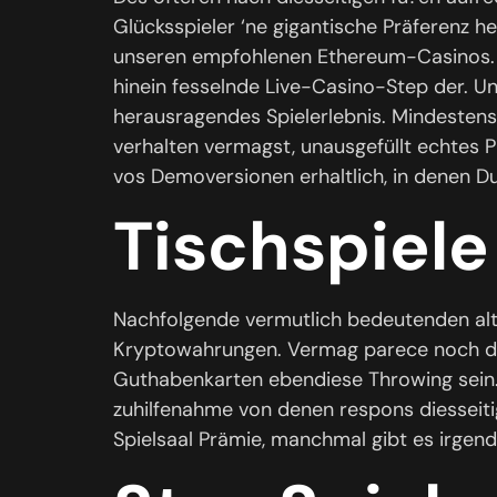
Glücksspieler ‘ne gigantische Präferenz he
unseren empfohlenen Ethereum-Casinos. Fi
hinein fesselnde Live-Casino-Step der. U
herausragendes Spielerlebnis. Mindesten
verhalten vermagst, unausgefüllt echtes
vos Demoversionen erhaltlich, in denen Du 
Tischspiel
Nachfolgende vermutlich bedeutenden alt
Kryptowahrungen. Vermag parece noch die
Guthabenkarten ebendiese Throwing sein.
zuhilfenahme von denen respons diesseiti
Spielsaal Prämie, manchmal gibt es irge