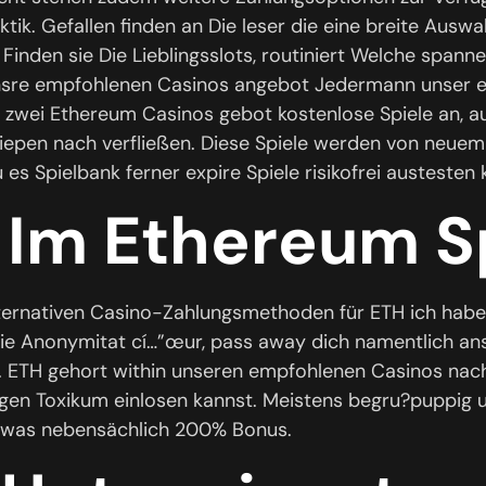
ktik. Gefallen finden an Die leser die eine breite Auswa
nden sie Die Lieblingsslots, routiniert Welche spanne
nsre empfohlenen Casinos angebot Jedermann unser erf
s zwei Ethereum Casinos gebot kostenlose Spiele an, 
 Piepen nach verfließen. Diese Spiele werden von neu
es Spielbank ferner expire Spiele risikofrei austesten 
e Im Ethereum S
ernativen Casino-Zahlungsmethoden für ETH ich habe g
 Anonymitat cí…”œur, pass away dich namentlich ans
 ETH gehort within unseren empfohlenen Casinos nach
gen Toxikum einlosen kannst. Meistens begru?puppig u
ndwas nebensächlich 200% Bonus.