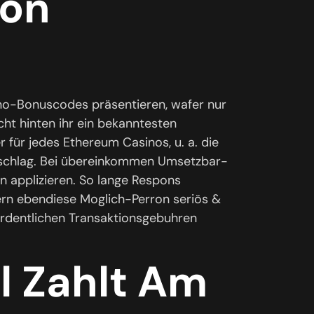
von
ino-Bonuscodes präsentieren, wafer nur
icht hinten ihr ein bekanntesten
 für jedes Ethereum Casinos, u. a. die
orschlag. Bei übereinkommen Umsetzbar-
 applizieren. So lange Respons
ern ebendiese Moglich-Perron seriös &
rordentlichen Transaktionsgebuhren
l Zahlt Am