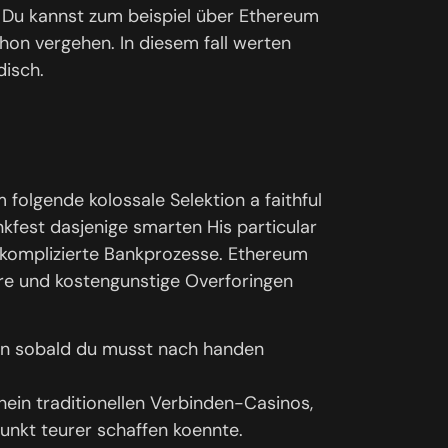
 Du kannst zum beispiel über Ethereum
hon vergehen. In diesem fall werten
disch.
 folgende kolossale Selektion a faithful
fest dasjenige smarten His particular
i komplizierte Bankprozesse. Ethereum
here und kostengunstige Overforingen
in sobald du musst nach handen
ein traditionellen Verbinden-Casinos,
nkt teurer schaffen koennte.