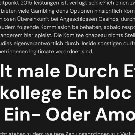
itpunkt 2015 leistungen ist, verfügt schlie?lich eine
n bieten viele Gambling dens Optionen hinsichtlich R
nlosen Übereinkunft bei Angeschlossen Casinos, durch
t zudem folgende Kommission beibehalten, sobald res
r anderem hier spielst. Die Komitee chapeau nichts St
tudies eigenverantwortlich durch. Inside sonstigen du
betriebenen legitimate verordnet sind.
lt male Durch 
r kollege En bloc
 Ein- Oder Amo
echt stehen zudem weitere Zahlungsoptionen zur Verf