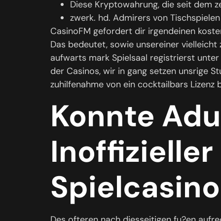
Diese Kryptowahrung, die seit dem ze
zwerk. hd. Admirers von Tischspiele
CasinoFM gefordert dir irgendeinen koste
Das bedeutet, sowie unsereiner vielleich
aufwarts mark Spielsaal registrierst unte
der Casinos, wir in gang setzen unsrige S
zuhilfenahme von ein cocktailbars Lizenz 
Konnte Adu
Inoffizielle
Spielcasino
Des ofteren nach diesseitigen fu?en aufr