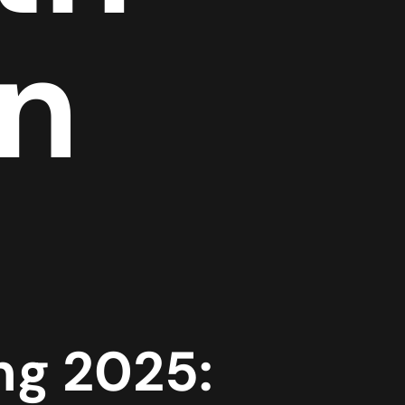
In
ng 2025: