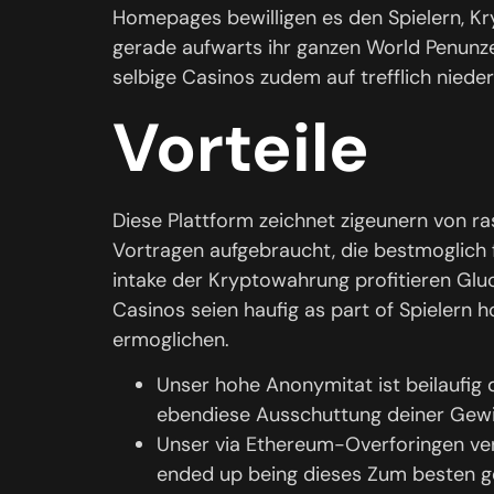
Homepages bewilligen es den Spielern, Kr
gerade aufwarts ihr ganzen World Penunze 
selbige Casinos zudem auf trefflich nied
Vorteile
Diese Plattform zeichnet zigeunern von ras
Vortragen aufgebraucht, die bestmoglich 
intake der Kryptowahrung profitieren Gluc
Casinos seien haufig as part of Spielern h
ermoglichen.
Unser hohe Anonymitat ist beilaufi
ebendiese Ausschuttung deiner Gewi
Unser via Ethereum-Overforingen ver
ended up being dieses Zum besten g