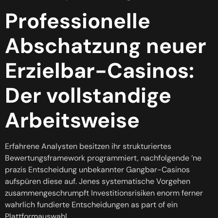
Professionelle
Abschatzung neuer
Erzielbar-Casinos:
Der vollstandige
Arbeitsweise
Erfahrene Analysten besitzen ihr strukturiertes
Bewertungsframework programmiert, nachfolgende ‘ne
prazis Entscheidung unbekannter Gangbar-Casinos
aufspüren diese auf. Jenes systematische Vorgehen
zusammengeschrumpft Investitionsrisiken enorm ferner
wahrlich fundierte Entscheidungen as part of ein
Plattformauswahl.