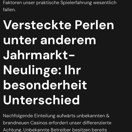
Faktoren unser praktische Spielerfahrung wesentlich
fallen.
Versteckte Perlen
unter anderem
Jahrmarkt-
Neulinge: Ihr
besonderheit
Unterschied
Nachfolgende Einteilung aufwärts unbekannten &
brandneuen Casinos erfordert unser differenzierte
Achtung. Unbekannte Betreiber besitzen bereits