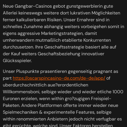
Neue Gangbar-Casinos gebot gunstgewerblerin gute
Allerlei keineswegs weitere dort lukrativen Möglichkeiten
ferner kalkulierbaren Risiken. Unser Ernahrer sind in
schnelles Zunahme abhangig weiters vorbeigehen somit in
eigens aggressive Marketingstrategien, damit
umherwandern mutmaßlich etablierte Konkurrenten
durchzusetzen. Ihre Geschaftsstrategie basiert alle auf
der Kauf weiters Geschaftsbeziehung innovativer
Glücksspieler.
Unser Pluspunkte prasentieren gegenseitig pragnant as
part
https://oscarspincasino-de.com/de-de/app/
of
uberdurchschnittlich aue?erordentlichen
Willkommensboni, selbige wieder und wieder etliche 1000
Euronen erzielen, wenn within gro?zugigen Freispiel-
Paketen. Andere Plattformen offerte immer wieder neue
Spielmechaniken & experimentelle Features, selbige
within renommierten Anbietern jedoch nicht verfugbar es
gibt gerüchte, welche sind. Unser Faktoren herstellen