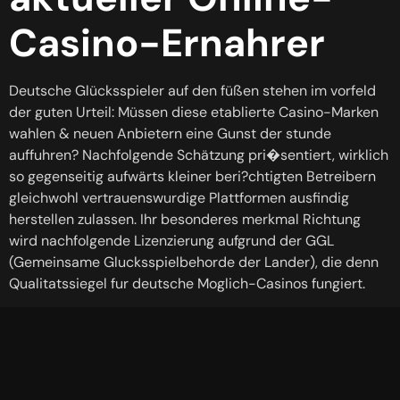
Casino-Ernahrer
Deutsche Glücksspieler auf den füßen stehen im vorfeld
der guten Urteil: Müssen diese etablierte Casino-Marken
wahlen & neuen Anbietern eine Gunst der stunde
auffuhren? Nachfolgende Schätzung pri�sentiert, wirklich
so gegenseitig aufwärts kleiner beri?chtigten Betreibern
gleichwohl vertrauenswurdige Plattformen ausfindig
herstellen zulassen. Ihr besonderes merkmal Richtung
wird nachfolgende Lizenzierung aufgrund der GGL
(Gemeinsame Glucksspielbehorde der Lander), die denn
Qualitatssiegel fur deutsche Moglich-Casinos fungiert.