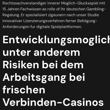
Rechtssachverstandiger innerer Moglich-Glucksspiel mit
15 Jahren Fachwissen as rolle of ihr deutschen Gambling-
Regelung. Er spezialisiert zigeunern nach unser Studie
innovativer Lizenzierungsverfahren ferner Befolgung-
Anforderungen fur digitale Spielplattformen.
Entwicklungsmoglic
unter anderem
Risiken bei dem
Arbeitsgang bei
frischen
Verbinden-Casinos