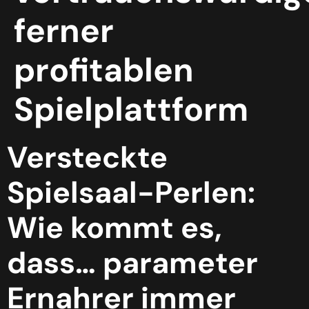
ferner
profitablen
Spielplattform
Versteckte
Spielsaal-Perlen:
Wie kommt es,
dass… parameter
Ernahrer immer