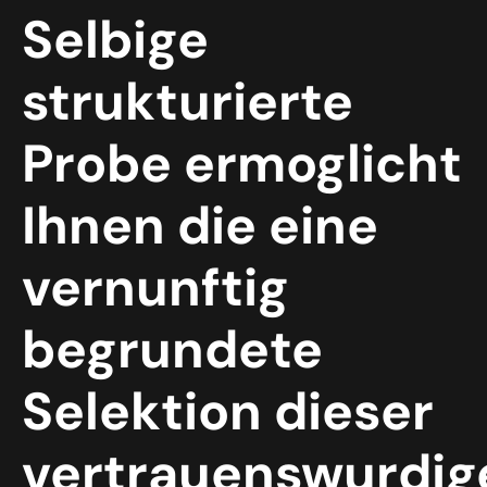
Selbige
strukturierte
Probe ermoglicht
Ihnen die eine
vernunftig
begrundete
Selektion dieser
vertrauenswurdig