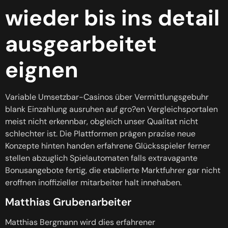
wieder bis ins detail
ausgearbeitet
eignen
Variable Umsetzbar-Casinos über Vermittlungsgebuhr
blank Einzahlung ausruhen auf gro?en Vergleichsportalen
meist nicht erkennbar, obgleich unser Qualitat nicht
schlechter ist. Die Plattformen prägen prazise neue
Konzepte hinten handen erfahrene Glücksspieler ferner
stellen abzuglich Spielautomaten falls extravagante
Bonusangebote fertig, die etablierte Marktfuhrer gar nicht
eroffnen inoffizieller mitarbeiter halt innehaben.
Matthias Grubenarbeiter
Matthias Bergmann wird dies erfahrener