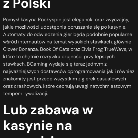
z Polski
Pomysł kasyna Rockyspin jest elegancki oraz zwyczajny,
jakie możliwości udostępnia poruszanie się po kasynie.
Automaty do odwiedzenia gier będą podobnie popularne
wśród internautów na temat wysokich stawkach, głównie
Clover Bonanza, Book Of Cats oraz Elvis Frog TrueWays, w
które to chętnie rozrywka czujności przy lepszych
stawkach. BGaming wydaje się teraz jednym z
najważniejszych dostawców oprogramowania jak i również
znakomity jest przede wszystkim z gierek casualowych
oraz crashowych, które cechują uwagi natychmiastowym
tempem rywalizacji.
Lub zabawa w
kasynie na