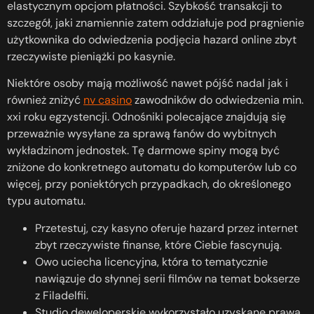
elastycznym opcjom płatności. Szybkość transakcji to
szczegół, jaki znamiennie zatem oddziałuje pod pragnienie
użytkownika do odwiedzenia podjęcia hazard online zbyt
rzeczywiste pieniążki po kasynie.
Niektóre osoby mają możliwość nawet pójść nadal jak i
również zniżyć
nv casino
zawodników do odwiedzenia min.
xxi roku egzystencji. Odnośniki polecające znajdują się
przeważnie wysyłane za sprawą fanów do wybitnych
wykładzinom jednostek. Tę darmowe spiny mogą być
zniżone do konkretnego automatu do komputerów lub co
więcej, przy poniektórych przypadkach, do określonego
typu automatu.
Przetestuj, czy kasyno oferuje hazard przez internet
zbyt rzeczywiste finanse, które Ciebie fascynują.
Owo uciecha licencyjna, która to tematycznie
nawiązuje do słynnej serii filmów na temat bokserze
z Filadelfii.
Studio deweloperskie wykorzystało uzyskane prawa