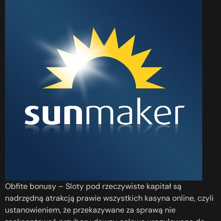
Obfite bonusy – Sloty pod rzeczywiste kapitał są
nadrzędną atrakcją prawie wszystkich kasyna online, czyli
ustanowieniem, że przekazywane za sprawą nie