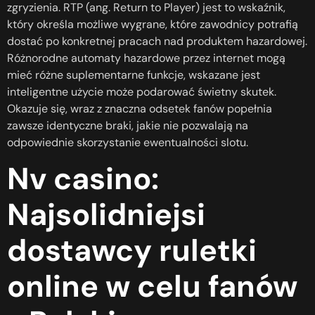
zgryzienia. RTP (ang.
Return to Player) jest to wskaźnik,
który określa możliwe wygrane, które zawodnicy potrafią
dostać po konkretnej pracach nad produktem hazardowej.
Różnorodne automaty hazardowe przez internet mogą
mieć różne suplementarne funkcje, wskazane jest
inteligentne użycie może podarować świetny skutek.
Okazuje się, wraz z znaczna odsetek fanów popełnia
zawsze identyczne braki, jakie nie pozwalają na
odpowiednie skorzystanie ewentualności slotu.
Nv casino:
Najsolidniejsi
dostawcy ruletki
online w celu fanów