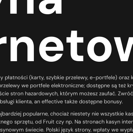
rneto
 płatności (karty, szybkie przelewy, e-portfele) oraz
przelewy we portfele elektroniczne; dostępne są też k
 liście stron hazardowych, którym możesz zaufać. Zwróć 
sługi klienta, an effective także dostępne bonusy.
bardziej popularne, chociaż niestety nie wszystkie kas
ego sprzętu, od Fruit czy np. Na stronach kasyn inter
kasynowym świecie. Polski język strony, wpłaty we wy