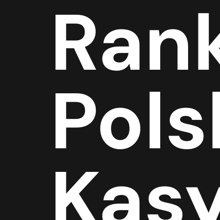
Ran
Pols
Kasy