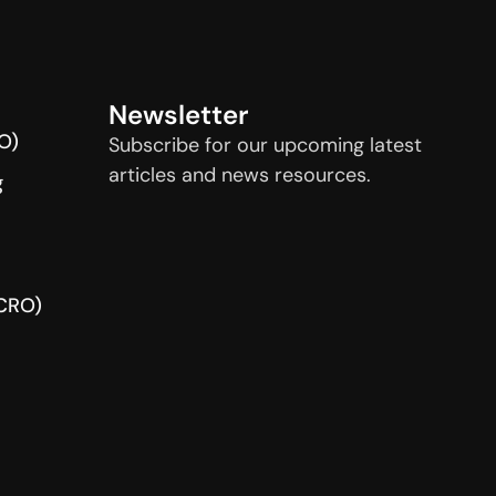
Newsletter
O)
Subscribe for our upcoming latest
articles and news resources.
g
(CRO)