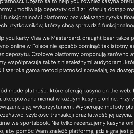
płatności. Często są to help you również kasyna ofe
ormy umożliwiają depozyty od 3 zł i oferują dostęp ma
 i funkcjonalności platformy bez większego ryzyka fin
ch użytkowników, którzy chcą sprawdzić funkcjonalno
 you karty Visa we Mastercard, draught beer także portf
yno online w Polsce nie sposób pominąć tak istotny as
 bez depozytu. Czołowe platformy proponują zarówno 
y współpracują także z niezależnymi audytorami, któ
€ i szeroka gama metod płatności sprawiają, że dostę
ód mode płatności, które oferują kasyna on the web. K
, akceptowana niemal w każdym kasynie online. Przy 
związane z jej wykorzystaniem. Wybierając metody pła
eństwo, szybkość transakcji oraz łatwość jej użycia. 
ime we sportsbook. Nie tylko recenzujemy kasyna onli
 to, aby pomóc Wam znaleźć platformę, gdzie gra jest