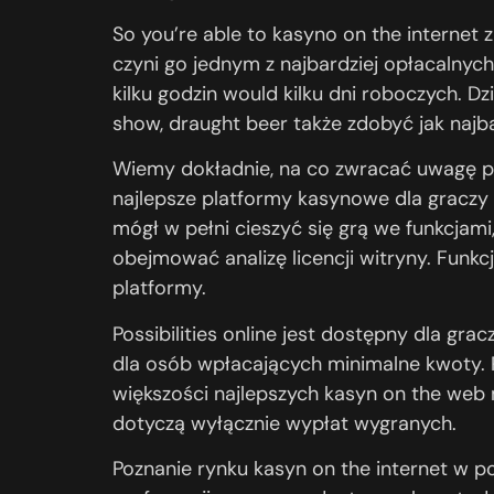
So you’re able to kasyno on the internet
czyni go jednym z najbardziej opłacalnyc
kilku godzin would kilku dni roboczych. 
show, draught beer także zdobyć jak najba
Wiemy dokładnie, na co zwracać uwagę pr
najlepsze platformy kasynowe dla graczy 
mógł w pełni cieszyć się grą we funkcjami
obejmować analizę licencji witryny. Funk
platformy.
Possibilities online jest dostępny dla g
dla osób wpłacających minimalne kwoty. P
większości najlepszych kasyn on the web
dotyczą wyłącznie wypłat wygranych.
Poznanie rynku kasyn on the internet w p