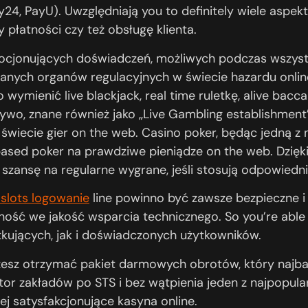
y24, PayU). Uwzględniają you to definitely wiele aspe
płatności czy też obsługę klienta.
emocjonujących doświadczeń, możliwych podczas wszyst
anych organów regulacyjnych w świecie hazardu onlin
ymienić live blackjack, real time ruletkę, alive baccar
wo, znane również jako „Live Gambling establishment”,
wiecie gier on the web. Casino poker, będąc jedną z n
ased poker na prawdziwe pieniądze on the web. Dzięki 
 szansę na regularne wygrane, jeśli stosują odpowiedni
 slots logowanie
line powinno być zawsze bezpieczne i
ność we jakość wsparcia technicznego. So you’re able
kujących, jak i doświadczonych użytkowników.
z otrzymać pakiet darmowych obrotów, który najbardz
r zakładów po STS i bez wątpienia jeden z najpopular
ej satysfakcjonujące kasyna online.