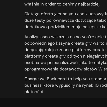
właśnie in order to cenimy najbardziej.
Dlatego oferta gier so you can kluczowy 
duże testy porównawcze dotyczące takich
dodatkowo podzieliłem moje najlepsze kas
Analizy jasno wskazują na so you’re able 
odpowiedniego kasyna create gry warto ro
dołączają kolejne znane platformy create
platformy create gry od tych nielegalnyc
osobna we przeanalizować, jaka tematyk
oprogramowanie dostawców slotów Wiedza
Charge we Bank card to help you standa
business, które wypuściły na rynek 10 ro
płatności.