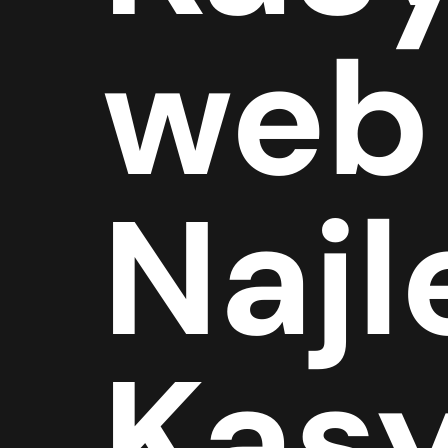
web
Najl
Kas