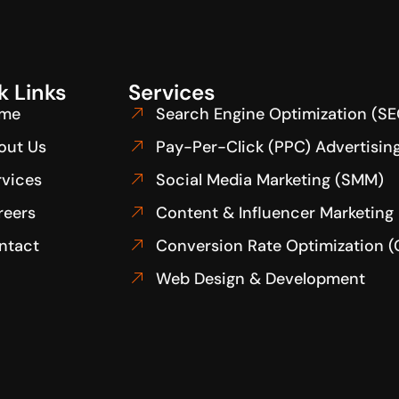
k Links
Services
me
Search Engine Optimization (SE
out Us
Pay-Per-Click (PPC) Advertisin
rvices
Social Media Marketing (SMM)
reers
Content & Influencer Marketing
ntact
Conversion Rate Optimization 
Web Design & Development