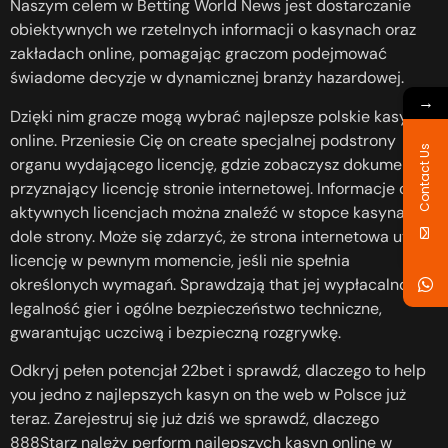
Naszym celem w Betting World News jest dostarczanie
obiektywnych we rzetelnych informacji o kasynach oraz
zakładach online, pomagając graczom podejmować
świadome decyzje w dynamicznej branży hazardowej.
→
Dzięki nim gracze mogą wybrać najlepsze polskie kasyna
online. Przeniesie Cię on create specjalnej podstrony
Contact Us
organu wydającego licencję, gdzie zobaczysz dokument
przyznający licencję stronie internetowej. Informacje o
aktywnych licencjach można znaleźć w stopce kasyna, na
dole strony. Może się zdarzyć, że strona internetowa utraci
licencję w pewnym momencie, jeśli nie spełnia
określonych wymagań. Sprawdzają that jej wypłacalność,
legalność gier i ogólne bezpieczeństwo techniczne,
gwarantując uczciwą i bezpieczną rozgrywkę.
Odkryj pełen potencjał 22bet i sprawdź, dlaczego to help
you jedno z najlepszych kasyn on the web w Polsce już
teraz. Zarejestruj się już dziś we sprawdź, dlaczego
888Starz należy perform najlepszych kasyn online w