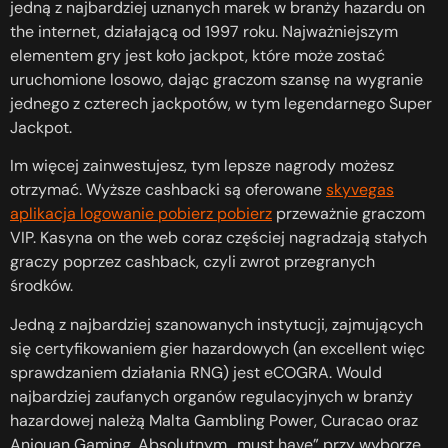
jedną z najbardziej uznanych marek w branży hazardu on
the internet, działającą od 1997 roku. Najważniejszym
elementem gry jest koło jackpot, które może zostać
uruchomione losowo, dając graczom szansę na wygranie
jednego z czterech jackpotów, w tym legendarnego Super
Jackpot.
Im więcej zainwestujesz, tym lepsze nagrody możesz
otrzymać. Wyższe cashbacki są oferowane
skyvegas
aplikacja logowanie pobierz pobierz
przeważnie graczom
VIP. Kasyna on the web coraz częściej nagradzają stałych
graczy poprzez cashback, czyli zwrot przegranych
środków.
Jedną z najbardziej szanowanych instytucji, zajmujących
się certyfikowaniem gier hazardowych (an excellent więc
sprawdzaniem działania RNG) jest eCOGRA. Would
najbardziej zaufanych organów regulacyjnych w branży
hazardowej należą Malta Gambling Power, Curacao oraz
Anjouan Gaming. Absolutnym „must have” przy wyborze