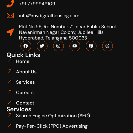
+91 7799949109
info@mydigitalhousing.com
Plot No 59, Rd Number 71, near Public School,
Navanirman Nagar Colony, Jubilee Hills,
Hyderabad, Telangana 500033
Quick Links
Home
About Us
Services
Careers
Contact
Services
Search Engine Optimization (SEO)
Pay-Per-Click (PPC) Advertising