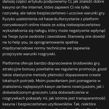
dalszej części artykułu podpowiemy Ci, jak znaleźć dobre
kasyno on the internet, które zapewni Ci nie tylko
rozrywkę, ale także bezpieczeństwo i uczciwe warunki gry.
Ryzyko uzależnienia od hazardu.Korzystanie z platform
rozrywkowych online niesie ze sobą niebezpieczeństwo
wykształcenia się nałogu, który może negatywnie wpłynąć
na Twoje życie osobiste i zawodowe. Stanowią one dowód
na to help you, że oprogramowanie spełnia
międzynarodowe normy techniczne we zapewnia
przejrzyste warunki rozgrywki.
Platforma oferuje bardzo dopracowane środowisko gry,
atrakcyjne bonusy powitalne we regularne promocje, good
także elastyczne metody płatności dopasowane create
lokalnych potrzeb. Moim powołaniem jest pomaganie w
znalezieniu najlepszych kasyn zarówno nowicjuszom, jak i
doświadczonym graczom. Lata doświadczenia w
rozgrywkach pokazały mi, jak istotna jest transparentność
kasyna i bezpieczeństwo użytkowników. Tak, niektóre