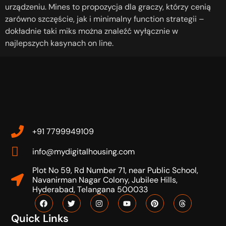
urządzeniu. Mines to propozycja dla graczy, którzy cenią
zarówno szczęście, jak i minimalny function strategii –
dokładnie taki miks można znaleźć wyłącznie w
najlepszych kasynach on line.
+91 7799949109
info@mydigitalhousing.com
Plot No 59, Rd Number 71, near Public School,
Navanirman Nagar Colony, Jubilee Hills,
Hyderabad, Telangana 500033
Quick Links