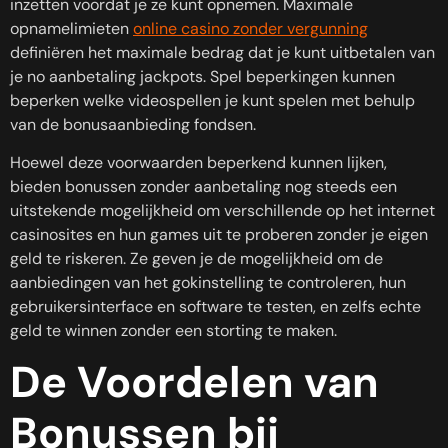
inzetten voordat je ze kunt opnemen. Maximale
opnamelimieten
online casino zonder vergunning
definiëren het maximale bedrag dat je kunt uitbetalen van
je no aanbetaling jackpots. Spel beperkingen kunnen
beperken welke videospellen je kunt spelen met behulp
van de bonusaanbieding fondsen.
Hoewel deze voorwaarden beperkend kunnen lijken,
bieden bonussen zonder aanbetaling nog steeds een
uitstekende mogelijkheid om verschillende op het internet
casinosites en hun games uit te proberen zonder je eigen
geld te riskeren. Ze geven je de mogelijkheid om de
aanbiedingen van het gokinstelling te controleren, hun
gebruikersinterface en software te testen, en zelfs echte
geld te winnen zonder een storting te maken.
De Voordelen van
Bonussen bij