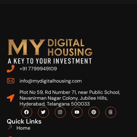
+91 7799949109
info@mydigitalhousing.com
Plot No 59, Rd Number 71, near Public School,
Navanirman Nagar Colony, Jubilee Hills,
Hyderabad, Telangana 500033
Quick Links
Home