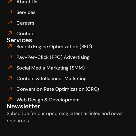
About Us
Services
Careers
Contact
Services
Search Engine Optimization (SEO)
Pay-Per-Click (PPC) Advertising
Social Media Marketing (SMM)
Content & Influencer Marketing
Conversion Rate Optimization (CRO)
Web Design & Development
Newsletter
Subscribe for our upcoming latest articles and news
resources.