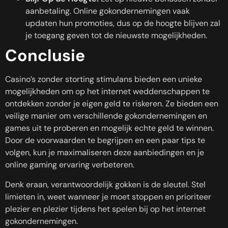
aanbetaling. Online gokondernemingen vaak
updaten hun promoties, dus op de hoogte blijven zal
je toegang geven tot de nieuwste mogelijkheden.
Conclusie
Casino’s zonder storting stimulans bieden een unieke
mogelijkheden om op het internet weddenschappen te
ontdekken zonder je eigen geld te riskeren. Ze bieden een
veilige manier om verschillende gokondernemingen en
games uit te proberen en mogelijk echte geld te winnen.
Door de voorwaarden te begrijpen en een paar tips te
volgen, kun je maximaliseren deze aanbiedingen en je
online gaming ervaring verbeteren.
Denk eraan, verantwoordelijk gokken is de sleutel. Stel
limieten in, weet wanneer je moet stoppen en prioriteer
plezier en plezier tijdens het spelen bij op het internet
gokondernemingen.