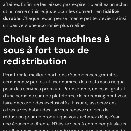
affaires. Enfin, ne les laissez pas expirer : planifiez un achat
utile même minime, juste pour les convertir en
fidélité
durable
. Chaque récompense, même petite, devient ainsi
un pas vers une économie plus maline.
Choisir des machines à
sous à fort taux de
redistribution
Pour tirer le meilleur parti des récompenses gratuites,
commencez par les utiliser comme des tests sans risque
pour des services premium. Par exemple, un essai gratuit
d’une semaine sur une plateforme de streaming peut vous
faire découvrir des exclusivités. Ensuite, associez ces
offres à vos habitudes : si vous recevez un bon de
réduction pour un produit que vous achetez déjà, c’est
une économie directe. N’hésitez pas à combiner plusieurs
gratifications, comme un code promo avec des points de