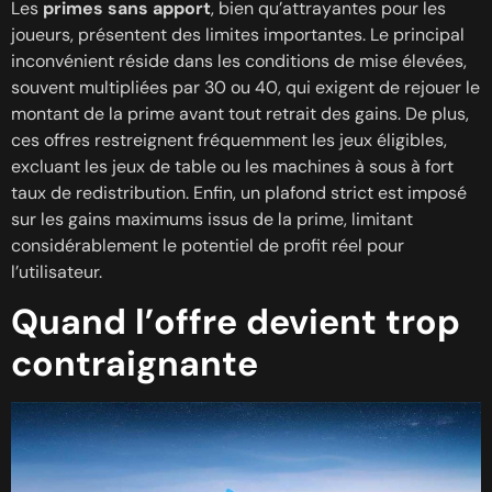
Les
primes sans apport
, bien qu’attrayantes pour les
joueurs, présentent des limites importantes. Le principal
inconvénient réside dans les conditions de mise élevées,
souvent multipliées par 30 ou 40, qui exigent de rejouer le
montant de la prime avant tout retrait des gains. De plus,
ces offres restreignent fréquemment les jeux éligibles,
excluant les jeux de table ou les machines à sous à fort
taux de redistribution. Enfin, un plafond strict est imposé
sur les gains maximums issus de la prime, limitant
considérablement le potentiel de profit réel pour
l’utilisateur.
Quand l’offre devient trop
contraignante