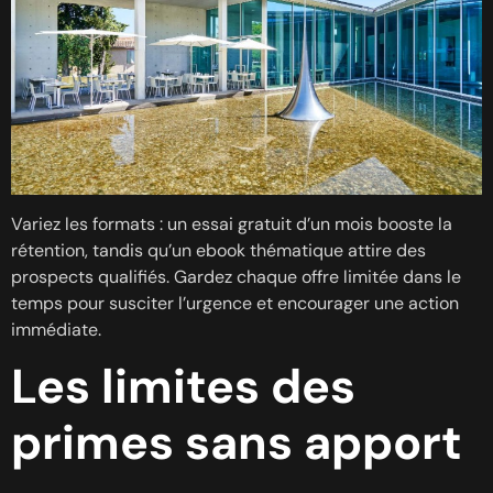
Variez les formats : un essai gratuit d’un mois booste la
rétention, tandis qu’un ebook thématique attire des
prospects qualifiés. Gardez chaque offre limitée dans le
temps pour susciter l’urgence et encourager une action
immédiate.
Les limites des
primes sans apport