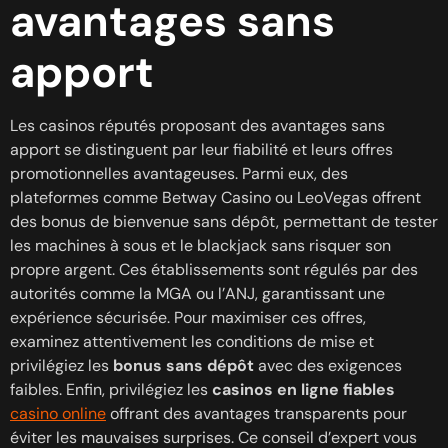
avantages sans
apport
Les casinos réputés proposant des avantages sans
apport se distinguent par leur fiabilité et leurs offres
promotionnelles avantageuses. Parmi eux, des
plateformes comme Betway Casino ou LeoVegas offrent
des bonus de bienvenue sans dépôt, permettant de tester
les machines à sous et le blackjack sans risquer son
propre argent. Ces établissements sont régulés par des
autorités comme la MGA ou l’ANJ, garantissant une
expérience sécurisée. Pour maximiser ces offres,
examinez attentivement les conditions de mise et
privilégiez les
bonus sans dépôt
avec des exigences
faibles. Enfin, privilégiez les
casinos en ligne fiables
casino online
offrant des avantages transparents pour
éviter les mauvaises surprises. Ce conseil d’expert vous