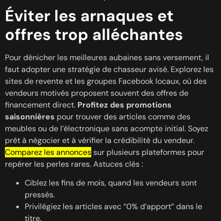
Éviter les arnaques et
offres trop alléchantes
Pour dénicher les meilleures aubaines sans versement, il
faut adopter une stratégie de chasseur avisé. Explorez les
sites de revente et les groupes Facebook locaux, où des
vendeurs motivés proposent souvent des offres de
financement direct.
Profitez des promotions
saisonnières
pour trouver des articles comme des
meubles ou de l’électronique sans acompte initial. Soyez
prêt à négocier et à vérifier la crédibilité du vendeur.
Comparez les annonces
sur plusieurs plateformes pour
repérer les perles rares. Astuces clés :
Ciblez les fins de mois, quand les vendeurs sont
pressés.
Privilégiez les articles avec “0% d’apport” dans le
titre.