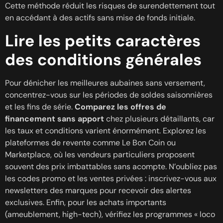
Cette méthode réduit les risques de surendettement tout
en accédant à des actifs sans mise de fonds initiale.
Lire les petits caractères
des conditions générales
Pour dénicher les meilleures aubaines sans versement,
concentrez-vous sur les périodes de soldes saisonnières
et les fins de série.
Comparez les offres de
financement sans apport
chez plusieurs détaillants, car
les taux et conditions varient énormément. Explorez les
plateformes de revente comme Le Bon Coin ou
Marketplace, où les vendeurs particuliers proposent
souvent des prix imbattables sans acompte. N’oubliez pas
les codes promo et les ventes privées : inscrivez-vous aux
newsletters des marques pour recevoir des alertes
exclusives. Enfin, pour les achats importants
(ameublement, high-tech), vérifiez les programmes « loco