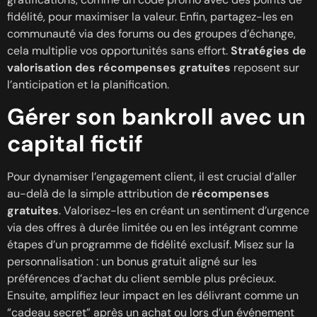
fidélité, pour maximiser la valeur. Enfin, partagez-les en
communauté via des forums ou des groupes d’échange,
cela multiplie vos opportunités sans effort.
Stratégies de
valorisation des récompenses gratuites
reposent sur
l’anticipation et la planification.
Gérer son bankroll avec un
capital fictif
Pour dynamiser l’engagement client, il est crucial d’aller
au-delà de la simple attribution de
récompenses
gratuites
. Valorisez-les en créant un sentiment d’urgence
via des offres à durée limitée ou en les intégrant comme
étapes d’un programme de fidélité exclusif. Misez sur la
personnalisation : un bonus gratuit aligné sur les
préférences d’achat du client semble plus précieux.
Ensuite, amplifiez leur impact en les délivrant comme un
“cadeau secret” après un achat ou lors d’un événement