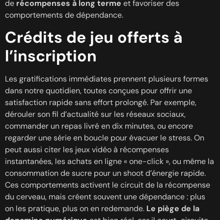
de
récompenses à long terme
et favoriser des
comportements de dépendance.
Crédits de jeu offerts à
l’inscription
Les gratifications immédiates prennent plusieurs formes
dans notre quotidien, toutes conçues pour offrir une
satisfaction rapide sans effort prolongé. Par exemple,
dérouler son fil d’actualité sur les réseaux sociaux,
commander un repas livré en dix minutes, ou encore
regarder une série en boucle pour évacuer le stress. On
peut aussi citer les jeux vidéo à récompenses
instantanées, les achats en ligne « one-click », ou même la
consommation de sucre pour un shoot d’énergie rapide.
Ces comportements activent le circuit de la récompense
du cerveau, mais créent souvent une dépendance : plus
on les pratique, plus on en redemande.
Le piège de la