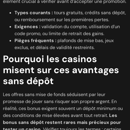
élément crucial à vérifier avant d’accepter une promotion.
Types courants :
tours gratuits, crédits sans dépôt,
ou remboursement sur les premières pertes.
Exigences :
validation du compte, utilisation d’un
code promo, ou limite de retrait des gains.
Pièges fréquents :
plafonds de mise bas, jeux
exclus, et délais de validité restreints.
Pourquoi les casinos
misent sur ces avantages
sans dépôt
Les offres sans mise de fonds séduisent par leur
promesse de jouer sans risquer son propre argent. En
réalité, ces bonus exigent souvent un dépôt minimum ou
des conditions de mise élevées avant tout retrait.
Les
bonus sans dépôt restent rares mais précieux pour
tester un casino.
Vérifiez toujours les termes : certains