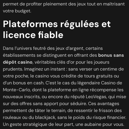
permet de profiter pleinement des jeux tout en maîtrisant
votre budget.
Plateformes régulées et
licence fiable
Dans l’univers feutré des jeux d’argent, certains
établissements se distinguent en offrant des
bonus sans
dépôt casino
, véritables clés d’or pour les joueurs
prudents. Imaginez un instant : sans verser un centime de
votre poche, le casino vous crédite de tours gratuits ou
d’un bonus en cash. C’est le cas du légendaire Casino de
Monte-Carlo, dont la plateforme en ligne récompense les
nouveaux inscrits, ou encore du réputé LeoVegas, qui mise
sur des offres sans apport pour séduire. Ces avantages
permettent de tâter le terrain, de ressentir le frisson des
rouleaux ou du blackjack, sans le poids du risque financier.
Un geste stratégique de leur part, une aubaine pour vous.