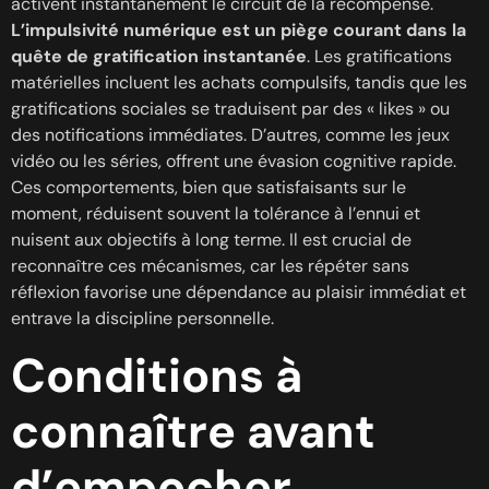
activent instantanément le circuit de la récompense.
L’impulsivité numérique est un piège courant dans la
quête de gratification instantanée
. Les gratifications
matérielles incluent les achats compulsifs, tandis que les
gratifications sociales se traduisent par des « likes » ou
des notifications immédiates. D’autres, comme les jeux
vidéo ou les séries, offrent une évasion cognitive rapide.
Ces comportements, bien que satisfaisants sur le
moment, réduisent souvent la tolérance à l’ennui et
nuisent aux objectifs à long terme. Il est crucial de
reconnaître ces mécanismes, car les répéter sans
réflexion favorise une dépendance au plaisir immédiat et
entrave la discipline personnelle.
Conditions à
connaître avant
d’empocher