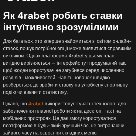
Як 4rabet робить ставки
інтуїтивно зрозумілими
Для багатьох, хто вперше знайомиться зі світом онлайн-
ставок, пошук потрібної опції може виявитися справжнім
викликом. Однак платформа 4rabet у цьому плані
вигідно вирізняється — інтерфейс тут продуманий так,
щоб жоден користувач не загубився серед численних
розділів і можливостей. Навіть новачок швидко
розбереться, де зробити ставку на улюблену спортивну
подію чи вивчити статистику.
Цікаво, що
4rabet
використовує сучасні технології для
забезпечення плавної роботи як на десктопі, так і на
мобільних пристроях. Це дає змогу користуватися
платформою в будь-який зручний час, не витрачаючи
зайвого часу на освоєння складних меню.