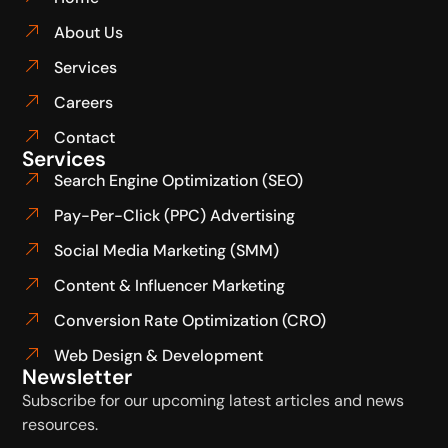
About Us
Services
Careers
Contact
Services
Search Engine Optimization (SEO)
Pay-Per-Click (PPC) Advertising
Social Media Marketing (SMM)
Content & Influencer Marketing
Conversion Rate Optimization (CRO)
Web Design & Development
Newsletter
Subscribe for our upcoming latest articles and news
resources.