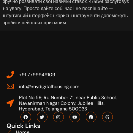
зручно розвивати свої навички ставок, 4rabet заслуговує
на увагу. Просто дайте собі час і не поспішайте —
інтуїтивний інтерфейс і корисні інструменти допоможуть
зробити цей шлях приємним.
+91 7799949109
info@mydigitalhousing.com
Plot No 59, Rd Number 71, near Public School,
Navanirman Nagar Colony, Jubilee Hills,
Hyderabad, Telangana 500033
Quick Links
Home