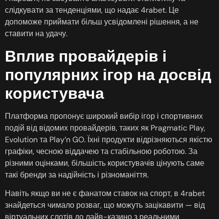
слідкувати за тенденціями, що надає 4rabet. Це
допоможе приймати більш усвідомлені рішення, а не
ставити на удачу.
Вплив провайдерів і
популярних ігор на досвід
користувача
Платформа пропонує широкий вибір ігор і спортивних
подій від відомих провайдерів, таких як Pragmatic Play,
Evolution та Play’n GO. Їхні продукти відрізняються якістю
графіки, чесною віддачею та стабільною роботою. За
різними оцінками, більшість користувачів цінують саме
такі бренди за надійність і різноманіття.
Навіть якщо ви не є фанатом ставок на спорт, в 4rabet
знайдеться чимало розваг, що можуть зацікавити — від
віртуальних слотів до лайв-казино з реальними