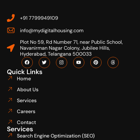
+91 7799949109
info@mydigitalhousing.com
Plot No 59, Rd Number 71, near Public School,
Navanirman Nagar Colony, Jubilee Hills,
Hyderabad, Telangana 500033
Quick Links
Home
About Us
Services
Careers
Contact
Services
Search Engine Optimization (SEO)