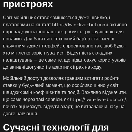
пристроях
Світ мобільних ставок змінюється дуже швидко, і
платформи на кшталт https://1win-live-bet.com/ активно
впроваджують інновації, які роблять гру зручнішою для
новачків. Для багатьох технічний бар’єр стає менш
відчутним, адже інтерфейс спроектовано так, щоб будь-
хто міг легко зорієнтуватися. Відсутність складних
налаштувань — це саме те, що підштовхує користувачів
до активнішої участі в азартних іграх на ходу.
Мобільний доступ дозволяє гравцям встигати робити
ставки у будь-який момент, що особливо цінно у світі
швидких змін коефіцієнтів та подій. Важливо відзначити,
що саме через такі сервіси, як https://1win-live-bet.com/,
початківці можуть відчути азарт, не витрачаючи часу на
довге навчання.
Сучасні технології для