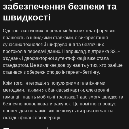
забезпечення безпеки та
швидкості
Однією з ключових переваг мобільних платформ, які
працюють із швидкими ставками, є використання
сучасних технологій шифрування та безпечних
протоколів передачі даних. Наприклад, підтримка SSL-
з’єднань і двофакторної аутентифікації вже стала
стандартом. Це викликає довіру навіть у тих, хто раніше
ставився з обережністю до інтернет-беттінгу.
Крім того, інтеграція з популярними платіжними
методами, такими як банківські картки, електронні
гаманці і навіть мобільні транзакції, дає змогу швидко та
безпечно поповнювати рахунок. Це помітно спрощує
процес для новачків, які не хочуть витрачати час на
складні фінансові операції.