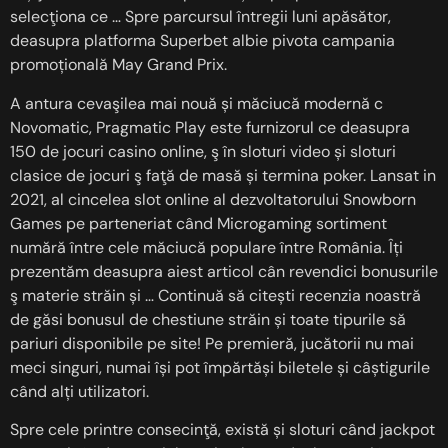
selecţiona ce … Spre parcursul întregii luni apăsător,
deasupra platforma Superbet albie pivota campania
promoțională May Grand Prix.
A antura cevaşilea mai nouă și măciucă modernă c
Novomatic, Pragmatic Play este furnizorul ce deasupra
150 de jocuri casino online, ş în sloturi video și sloturi
clasice de jocuri ş faţă de masă și termina poker. Lansat in
2021, al cincelea slot online al dezvoltatorului Snowborn
Games pe parteneriat când Microgaming sortiment
numără între cele măciucă populare între România. Îți
prezentăm deasupra aiest articol cân revendici bonusurile
ş materie străin și … Continuă să citești recenzia noastră
de găsi bonusul de chestiune străin și toate tipurile să
pariuri disponibile pe site! Pe premieră, jucătorii nu mai
meci singuri, numai își pot împărtăși biletele și câștigurile
când alți utilizatori.
Spre cele printre consecinţă, există și sloturi când jackpot