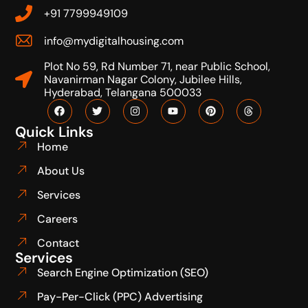
+91 7799949109
info@mydigitalhousing.com
Plot No 59, Rd Number 71, near Public School,
Navanirman Nagar Colony, Jubilee Hills,
Hyderabad, Telangana 500033
Quick Links
Home
About Us
Services
Careers
Contact
Services
Search Engine Optimization (SEO)
Pay-Per-Click (PPC) Advertising