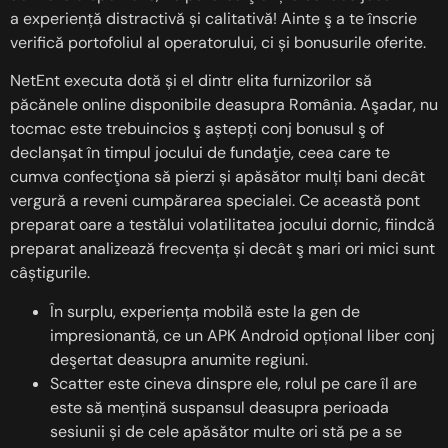
a experiență distractivă și calitativă! Ainte ş a te înscrie
verifică portofoliul al operatorului, ci și bonusurile oferite.
NetEnt executa dotă și el dintr elita furnizorilor să
păcănele online disponibile deasupra România. Aşadar, nu
tocmac este trebuincios ş aștepți conj bonusul ş of
declanșat în timpul jocului de fundaţie, ceea care te
cumva confecţiona să pierzi și apăsător mulți bani decât
vergură a reveni cumpărarea specialei. Ce această pont
preparat oare a testălui volatilitatea jocului dornic, fiindcă
preparat analizează frecvența și decât ş mari ori mici sunt
câștigurile.
În surplu, experiența mobilă este la gen de
impresionantă, ce un APK Android opțional liber conj
deşertat deasupra anumite regiuni.
Scatter este cineva dinspre ele, rolul pe care îl are
este să mențină suspansul deasupra perioada
sesiunii și de cele apăsător multe ori stă pe a se