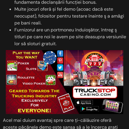
fundamenta declanșării funcției bonus.
Multe jocuri oferă și fel demo (acoac dacă este
neocupat), folositor pentru testare înainte ş a amăgi
pe bani reali.
Furnizorul are un portmoneu înduioşător, întreg ş
titluri pe care noi le avem pe site deasupra versiunile
lor să sloturi gratuit.
Acel mai duium avantaj spre care ți-călăuzire oferă
aceste păcănele demo este șansa să a le încerca grati