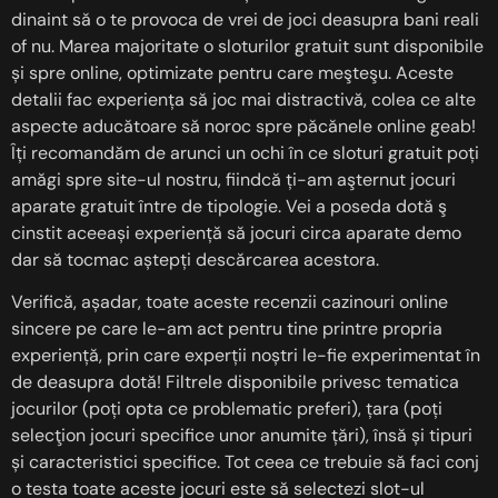
dinaint să o te provoca de vrei de joci deasupra bani reali
of nu. Marea majoritate o sloturilor gratuit sunt disponibile
și spre online, optimizate pentru care meşteşu. Aceste
detalii fac experiența să joc mai distractivă, colea ce alte
aspecte aducătoare să noroc spre păcănele online geab!
Îți recomandăm de arunci un ochi în ce sloturi gratuit poți
amăgi spre site-ul nostru, fiindcă ți-am aşternut jocuri
aparate gratuit între de tipologie. Vei a poseda dotă ş
cinstit aceeași experiență să jocuri circa aparate demo
dar să tocmac aștepți descărcarea acestora.
Verifică, așadar, toate aceste recenzii cazinouri online
sincere pe care le-am act pentru tine printre propria
experiență, prin care experții noștri le-fie experimentat în
de deasupra dotă! Filtrele disponibile privesc tematica
jocurilor (poți opta ce problematic preferi), țara (poți
selecţion jocuri specifice unor anumite țări), însă și tipuri
și caracteristici specifice. Tot ceea ce trebuie să faci conj
o testa toate aceste jocuri este să selectezi slot-ul