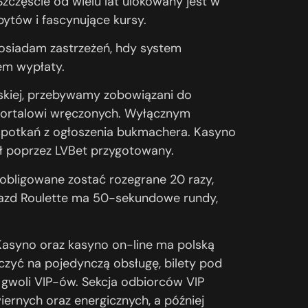
Szczęście od wielu lat ulokowany jest w
ytów i fascynujące kursy.
osiadam zastrzeżeń, hdy system
em wypłaty.
kiej, przebywamy zobowiązani do
portalowi wręczonych. Wyłącznym
 spotkań z ogłoszenia bukmachera. Kasyno
ał poprzez LVBet przygotowany.
obligowane zostać rozegrane 20 razy,
Pojazd Roulette ma 50-sekundowe rundy,
Kasyno oraz kasyno on-line ma polską
iczyć na pojedynczą obsługę, bilety pod
 gwoli VIP-ów. Sekcja odbiorców VIP
ernych oraz energicznych, a później