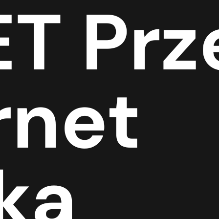
T Prz
rnet
ka