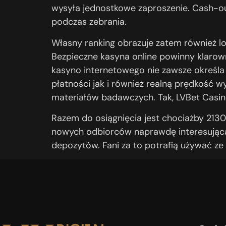
wysyła jednostkowe zaproszenie. Cash-ou
podczas zebrania.
Własny ranking obrazuje zatem również 
Bezpieczne kasyna online powinny klarowni
kasyno internetowego nie zawsze określa 
płatności jak i również realną prędkość 
materiałów badawczych. Tak, LVBet Casin
Razem do osiągnięcia jest chociażby 213
nowych odbiorców naprawdę interesując
depozytów. Fani za to potrafią używać ze 