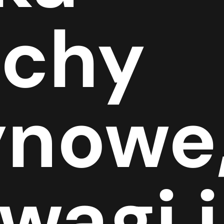
echy
ynowe
wagi i