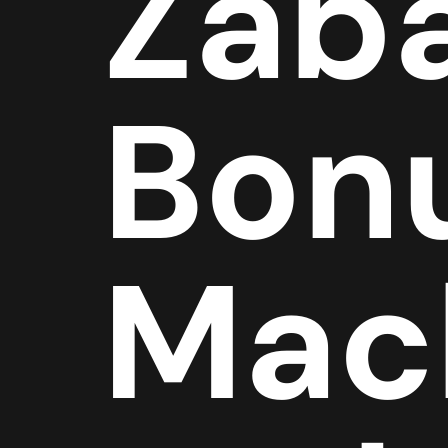
Zab
Bonu
Mac