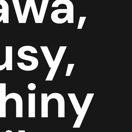
awa,
sy,
hiny