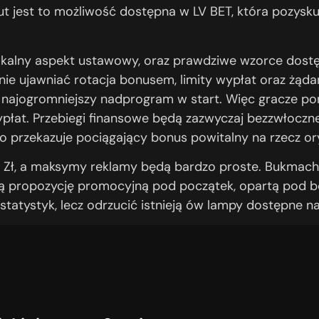
t jest to możliwość dostępna w LV BET, która pozysku
lokalny aspekt ustawowy, oraz prawdziwe wzorce dost
e ujawniać rotacja bonusem, limity wypłat oraz żądane
najogromniejszy nadprogram w start. Więc gracze poró
wypłat. Przebiegi finansowe będą zazwyczaj bezzwłoczn
o przekazuje pociągający bonus powitalny na rzecz o
0 Zł, a maksymy reklamy będą bardzo proste. Bukmac
ą propozycję promocyjną pod początek, opartą pod
statystyk, lecz odrzucić istnieją ów lampy dostępne n