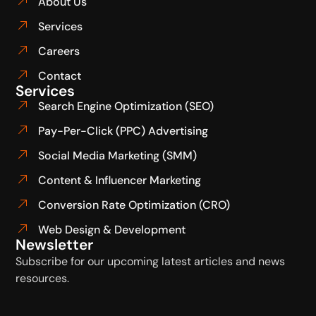
About Us
Services
Careers
Contact
Services
Search Engine Optimization (SEO)
Pay-Per-Click (PPC) Advertising
Social Media Marketing (SMM)
Content & Influencer Marketing
Conversion Rate Optimization (CRO)
Web Design & Development
Newsletter
Subscribe for our upcoming latest articles and news
resources.