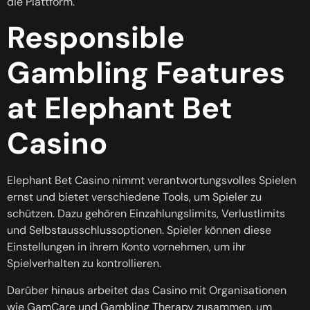
die Plattform.
Responsible
Gambling Features
at Elephant Bet
Casino
Elephant Bet Casino nimmt verantwortungsvolles Spielen
ernst und bietet verschiedene Tools, um Spieler zu
schützen. Dazu gehören Einzahlungslimits, Verlustlimits
und Selbstausschlussoptionen. Spieler können diese
Einstellungen in ihrem Konto vornehmen, um ihr
Spielverhalten zu kontrollieren.
Darüber hinaus arbeitet das Casino mit Organisationen
wie GamCare und Gambling Therapy zusammen, um