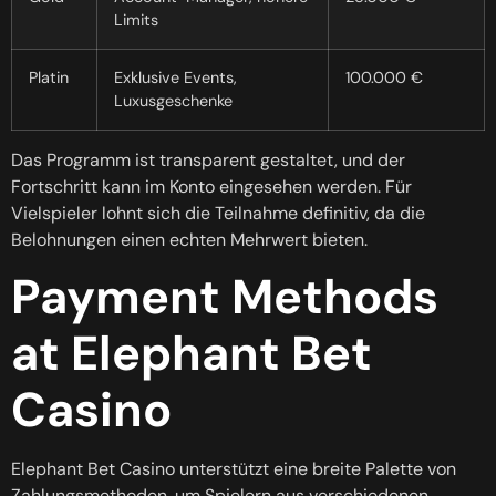
Limits
Platin
Exklusive Events,
100.000 €
Luxusgeschenke
Das Programm ist transparent gestaltet, und der
Fortschritt kann im Konto eingesehen werden. Für
Vielspieler lohnt sich die Teilnahme definitiv, da die
Belohnungen einen echten Mehrwert bieten.
Payment Methods
at Elephant Bet
Casino
Elephant Bet Casino unterstützt eine breite Palette von
Zahlungsmethoden, um Spielern aus verschiedenen