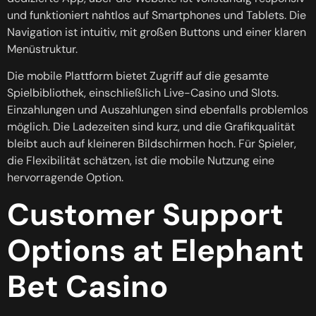
und funktioniert nahtlos auf Smartphones und Tablets. Die
Navigation ist intuitiv, mit großen Buttons und einer klaren
Menüstruktur.
Die mobile Plattform bietet Zugriff auf die gesamte
Spielbibliothek, einschließlich Live-Casino und Slots.
Einzahlungen und Auszahlungen sind ebenfalls problemlos
möglich. Die Ladezeiten sind kurz, und die Grafikqualität
bleibt auch auf kleineren Bildschirmen hoch. Für Spieler,
die Flexibilität schätzen, ist die mobile Nutzung eine
hervorragende Option.
Customer Support
Options at Elephant
Bet Casino