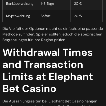
Banküberweisung
1-3 Tage
20 €
Kryptowährung
Sofort
20 €
Die Vielfalt der Optionen macht es einfach, eine passende
Methode zu finden. Spieler sollten jedoch die spezifischen
Begrenzungen für ihre Region prüfen.
Withdrawal Times
and Transaction
Limits at Elephant
Bet Casino
Die Auszahlungszeiten bei Elephant Bet Casino hängen