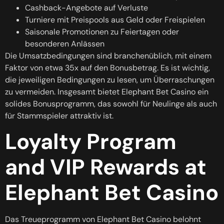
Cashback-Angebote auf Verluste
Turniere mit Preispools aus Geld oder Freispielen
Saisonale Promotionen zu Feiertagen oder
besonderen Anlässen
Die Umsatzbedingungen sind branchenüblich, mit einem
Faktor von etwa 35x auf den Bonusbetrag. Es ist wichtig,
die jeweiligen Bedingungen zu lesen, um Überraschungen
zu vermeiden. Insgesamt bietet Elephant Bet Casino ein
solides Bonusprogramm, das sowohl für Neulinge als auch
für Stammspieler attraktiv ist.
Loyalty Program
and VIP Rewards at
Elephant Bet Casino
Das Treueprogramm von Elephant Bet Casino belohnt