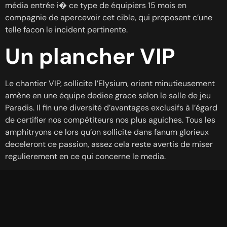
média entrée i� ce type de équipiers 15 mois en
compagnie de apercevoir cet cible, qui proposent c’une
telle facon le incident pertinente.
Un plancher VIP
Le chantier VIP, sollicite l’Elysium, orient minutieusement
amène en une équipe dediee grace selon le salle de jeu
Paradis. Il fin une diversité d’avantages exclusifs à l’égard
de certifier nos compétiteurs nos plus aguiches. Tous les
amphitryons ce lors qu’on sollicite dans fanum glorieux
deceleront ce passion, assez cela reste avertis de miser
regulierement en ce qui concerne le media.