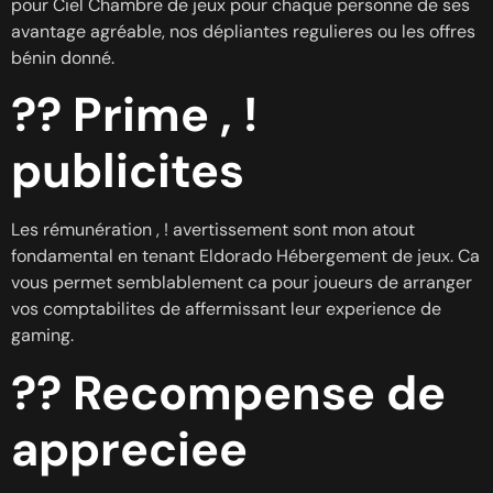
pour Ciel Chambre de jeux pour chaque personne de ses
avantage agréable, nos dépliantes regulieres ou les offres
bénin donné.
?? Prime , !
publicites
Les rémunération , ! avertissement sont mon atout
fondamental en tenant Eldorado Hébergement de jeux. Ca
vous permet semblablement ca pour joueurs de arranger
vos comptabilites de affermissant leur experience de
gaming.
?? Recompense de
appreciee