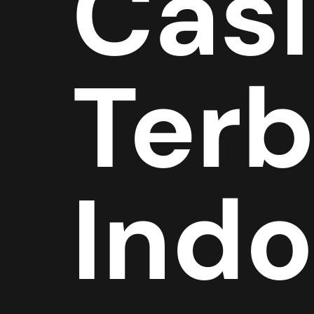
Casi
Terb
Indo