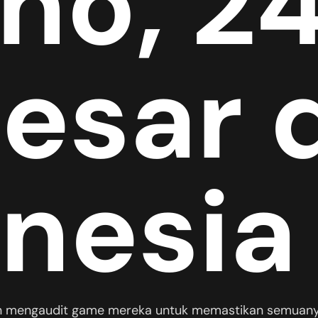
no, 24
esar 
nesia
 mengaudit game mereka untuk memastikan semuanya ad