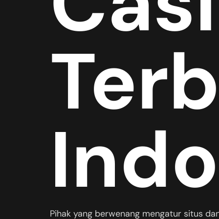
Casi
Terb
Indo
Pihak yang berwenang mengatur situs dan