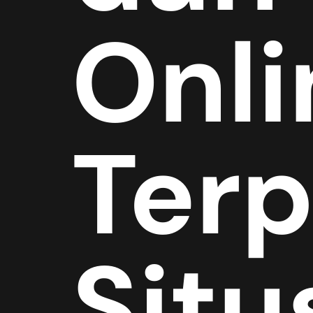
Onli
Ter
Situ