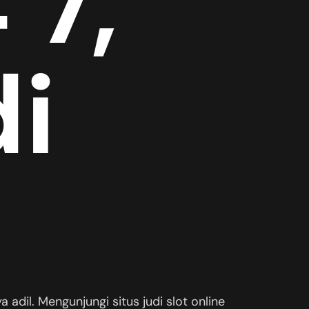
 7,
di
il. Mengunjungi situs judi slot online