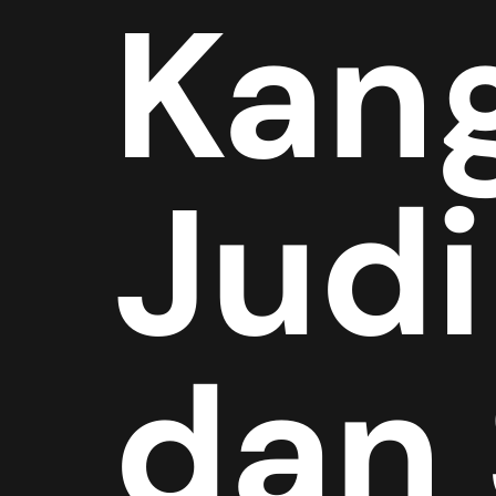
Kang
Judi
dan 