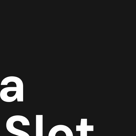
a
 Slot