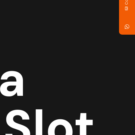
a
 Slot