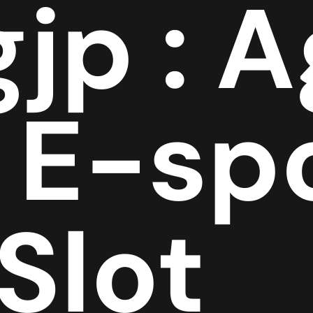
jp : 
 E-sp
Slot