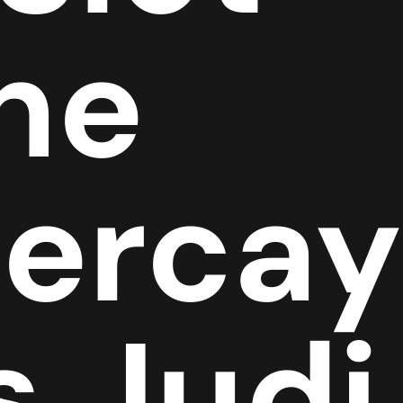
ne
percay
s Judi