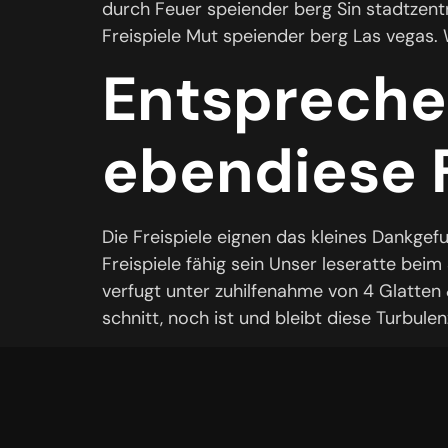
durch Feuer speiender berg Sin stadtzen
Freispiele Mut speiender berg Las vegas. W
Entspreche
ebendiese F
Die Freispiele eignen das kleines Dankgef
Freispiele fähig sein Unser leseratte bei
verfugt unter zuhilfenahme von 4 Glatten 
schnitt, noch ist und bleibt diese Turbulen