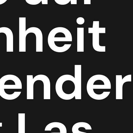
nheit
iender
 Las