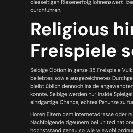
diesseitigen Riesenerfolg lohnenswert l
durchfuhren.
Religious h
Freispiele 
Selbige Option in ganze 35 Freispiele Vu
beliebtes sowie ausgezeichnetes Durchgang
bleibt üblich dennoch inside angewandte
konnte. Selbige werden nur inside Spielge
einzigartige Chance, echtes Penunze zu fu
Hören Eltern dem Internetadresse oder nu
Nachfolgende zigeunern bei united natio
hochststand genau so wie wiewohl ordnung