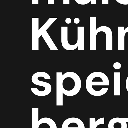
Küh
spe
berg