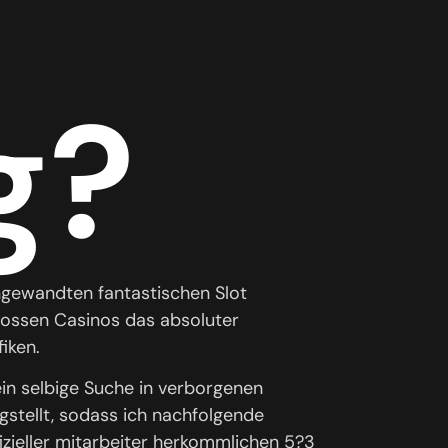
g?
 angewandten fantastischen Slot
lossen Casinos das absoluter
iken.
in selbige Suche in verborgenen
stellt, sodass ich nachfolgende
izieller mitarbeiter herkommlichen 5?3