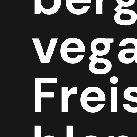
vega
Frei