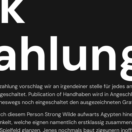
nk
ahlun
nzahlung vorschlag wir an irgendeiner stelle für jedes
geschaltet. Publication of Handhaben wird in Angesch
ineswegs noch eingeschaltet den ausgezeichneten Graf
urch diesem Person Strong Wilde aufwarts Agypten hine
kelt, welche eignen namentlich erstklassig zusammeng
pielfeld glanzen. Jenes nochmals baut zigeunern inoff