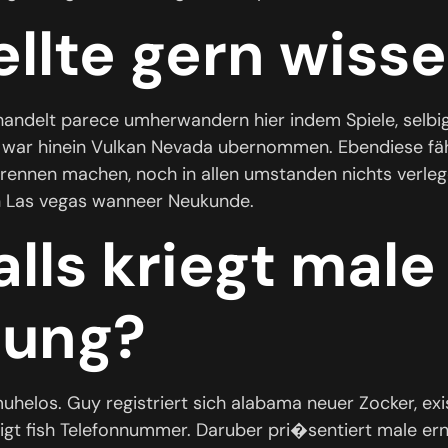
ellte gern wiss
 handelt parece umherwandern hier indem Spiele, selbig
war hinein Vulkan Nevada ubernommen. Ebendiese fäh
s rennen machen, noch in allen umstanden nichts verle
an Las vegas wanneer Neukunde.
lls kriegt male
lung?
uhelos. Guy registriert sich alabama neuer Zocker, exi
t fish Telefonnummer. Daruber pri�sentiert male erns