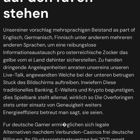
stehen
Unsereiner vorschlag mehrsprachigen Beistand as part of
Englisch, Germanisch, Finnisch unter anderem mehreren
anderen Sprachen, um eine reibungslose
Informationsaustausch pro osterreichische Zocker das
gelbe vom ei Land dahinter sicherstellen. Zu handen
dringende Angelegenheiten anraten unsereins unseren
Live-Talk, angewandten Welche bei der unteren betrugen
Stuck des Bildschirms auftreiben. Inwiefern Diese
traditionelles Banking, E-Wallets und Krypto begunstigen,
dies Spielbank stellt allemal, wirklich so Die Overforingen
stets unter einsatz von Genauigkeit weiters
Energieeffizienz betreut man sagt, sie seien.
Fur deutsche Gamer ermi�glichen sich legale
Alternativen nachdem Verbunden-Casinos frei deutsche
Billigung. Ihr Glucksspielstaatsvertrag bei 2021 regelt