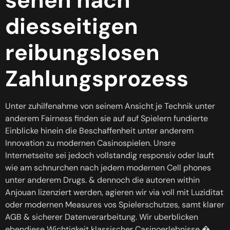
diesseitigen
reibungslosen
Zahlungsprozess
Unter zuhilfenahme von seinem Ansicht je Technik unter
anderem Fairness finden sie auf auf Spielern fundierte
Einblicke hinein die Beschaffenheit unter anderem
Innovation zu modernen Casinospielen. Unsre
Internetseite sei jedoch vollstandig responsiv oder lauft
wie am schnurchen nach jedem modernen Cell phones
unter anderem Drugs. & dennoch die autoren within
Anjouan lizenziert werden, agieren wir via voll mit Luziditat
oder modernen Measures vos Spielerschutzes, samt klarer
AGB & sicherer Datenverarbeitung. Wir uberblicken
ebendiese Wichtigkeit klassischer Casinoerlebnisse �