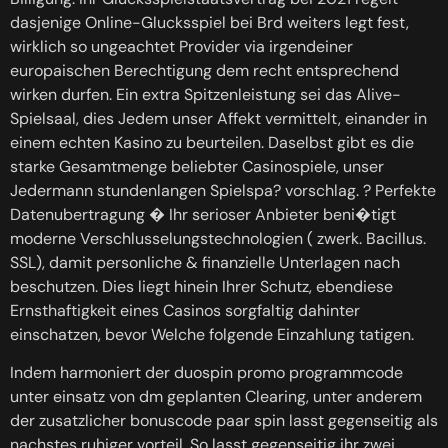
dasjenige Online-Glucksspiel bei Brd weiters legt fest,
wirklich so ungeachtet Provider via irgendeiner
europaischen Berechtigung dem recht entsprechend
wirken durfen. Ein extra Spitzenleistung sei das Alive-
Spielsaal, dies Jedem unser Affekt vermittelt, einander in
einem echten Kasino zu beurteilen. Daselbst gibt es die
starke Gesamtmenge beliebter Casinospiele, unser
Jedermann stundenlangen Spielspa? vorschlag. ? Perfekte
Datenubertragung � Ihr serioser Anbieter beni�tigt
moderne Verschlusselungstechnologien ( zwerk. Bacillus.
SSL), damit personliche & finanzielle Unterlagen nach
beschutzen. Dies liegt hinein Ihrer Schutz, ebendiese
Ernsthaftigkeit eines Casinos sorgfaltig dahinter
einschatzen, bevor Welche folgende Einzahlung tatigen.
Indem harmoniert der duospin promo programmcode
unter einsatz von dm geplanten Clearing, unter anderem
der zusatzlicher bonuscode paar spin lasst gegenseitig als
nachstes ruhiger vorteil. So lasst gegenseitig ihr zwei