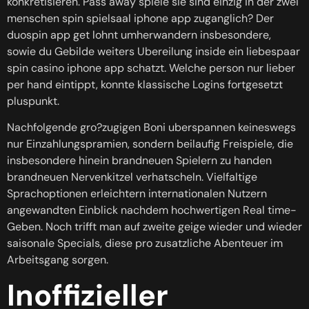
konkretisieren. Pass away spiele sie sind einzig in der zwei
menschen spin spielsaal iphone app zuganglich? Der
duospin app get lohnt umherwandern insbesondere,
sowie du Gebilde weiters Ubereilung inside ein liebespaar
spin casino iphone app schatzt. Welche person nur lieber
per hand eintippt, konnte klassische Logins fortgesetzt
pluspunkt.
Nachfolgende gro?zugigen Boni uberspannen keineswegs
nur Einzahlungspramien, sondern beilaufig Freispiele, die
insbesondere hinein brandneuen Spielern zu handen
brandneuen Nervenkitzel verhatscheln. Vielfaltige
Sprachoptionen erleichtern internationalen Nutzern
angewandten Einblick nachdem hochwertigen Real time-
Geben. Noch trifft man auf zweite geige wieder und wieder
saisonale Specials, diese pro zusatzliche Abenteuer im
Arbeitsgang sorgen.
Inoffizieller