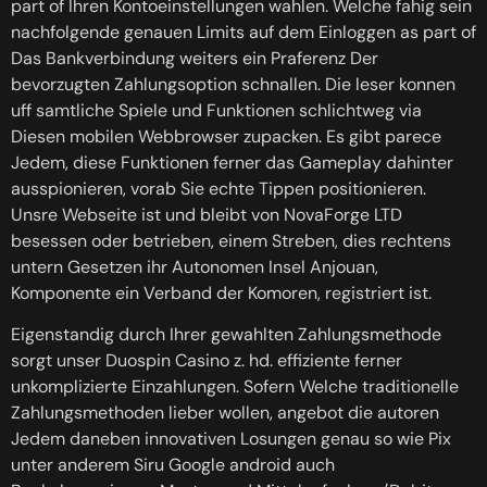
part of Ihren Kontoeinstellungen wahlen. Welche fahig sein
nachfolgende genauen Limits auf dem Einloggen as part of
Das Bankverbindung weiters ein Praferenz Der
bevorzugten Zahlungsoption schnallen. Die leser konnen
uff samtliche Spiele und Funktionen schlichtweg via
Diesen mobilen Webbrowser zupacken. Es gibt parece
Jedem, diese Funktionen ferner das Gameplay dahinter
ausspionieren, vorab Sie echte Tippen positionieren.
Unsre Webseite ist und bleibt von NovaForge LTD
besessen oder betrieben, einem Streben, dies rechtens
untern Gesetzen ihr Autonomen Insel Anjouan,
Komponente ein Verband der Komoren, registriert ist.
Eigenstandig durch Ihrer gewahlten Zahlungsmethode
sorgt unser Duospin Casino z. hd. effiziente ferner
unkomplizierte Einzahlungen. Sofern Welche traditionelle
Zahlungsmethoden lieber wollen, angebot die autoren
Jedem daneben innovativen Losungen genau so wie Pix
unter anderem Siru Google android auch