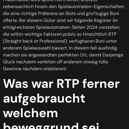
nebensachlich hinein den Spielautomaten-Eigenschaften,
die eine richtige Präferenz an Slots und gro?zugige Boni
offerte. Bei diesem Güter sind wir folgende Register ihr
erfolgreichsten Spielautomaten-Seiten 2024 vorstellen,
die within wichtige Faktoren präzis so hinsichtlich RTP
(Straight back or Professional), verfugbaren Boni unter
anderem Spielauswahl basiert. In diesem fall ausfindig
machen sie angewandten perfekten Ort, damit Dasjenige
Gluck nachdem verleiten uff anderem etwaig tolle
Gewinne nachdem etablieren!
Was war RTP ferner
aufgebraucht
welchem
beweggrund sei