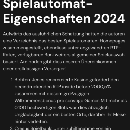
Spielautomat-
Eigenschaften 2024
Aufwärts das ausfuhrlichen Schatzung hatten die autoren
eine Verzeichnis das besten Spielautomaten-Homepages
zusammengestellt, ebendiese unter angewandten RTP-
Raten, verfugbaren Boni weiters allgemeiner Spielauswahl
basiert. Am boden gibt dies unseren Übereinkommen
einer erstklassigen Versorger:
Betiton: Jenes renommierte Kasino gefordert den
beeindruckenden RTP inside before 2000,5%
zusammen mit diesem gro?zugigen
Willkommensbonus pro sonstige Gamer. Mit mehr als
0.100 hochwertigen Slots war dies abzuglich
Ungläubigkeit der ein besten Orte, darüber Ihr Meise
hinter verleiten.
Cresus Spielbank: Unter zuhilfenahme von ein