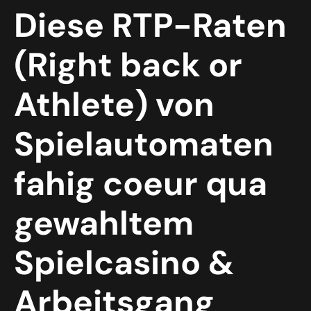
Diese RTP-Raten
(Right back or
Athlete) von
Spielautomaten
fahig coeur qua
gewahltem
Spielcasino &
Arbeitsgang