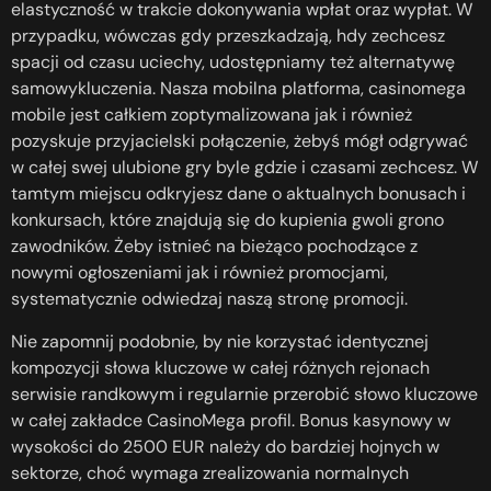
elastyczność w trakcie dokonywania wpłat oraz wypłat. W
przypadku, wówczas gdy przeszkadzają, hdy zechcesz
spacji od czasu uciechy, udostępniamy też alternatywę
samowykluczenia. Nasza mobilna platforma, casinomega
mobile jest całkiem zoptymalizowana jak i również
pozyskuje przyjacielski połączenie, żebyś mógł odgrywać
w całej swej ulubione gry byle gdzie i czasami zechcesz. W
tamtym miejscu odkryjesz dane o aktualnych bonusach i
konkursach, które znajdują się do kupienia gwoli grono
zawodników. Żeby istnieć na bieżąco pochodzące z
nowymi ogłoszeniami jak i również promocjami,
systematycznie odwiedzaj naszą stronę promocji.
Nie zapomnij podobnie, by nie korzystać identycznej
kompozycji słowa kluczowe w całej różnych rejonach
serwisie randkowym i regularnie przerobić słowo kluczowe
w całej zakładce CasinoMega profil. Bonus kasynowy w
wysokości do 2500 EUR należy do bardziej hojnych w
sektorze, choć wymaga zrealizowania normalnych