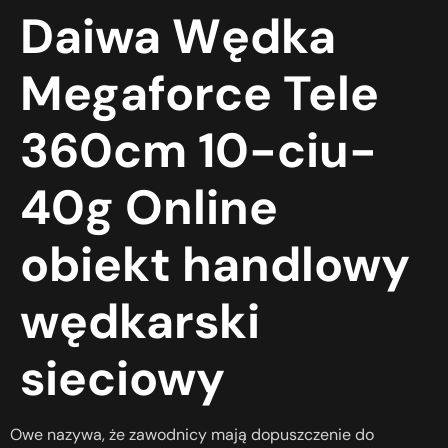
Daiwa Wędka
Megaforce Tele
360cm 10-ciu-
40g Online
obiekt handlowy
wędkarski
sieciowy
Owe nazywa, że zawodnicy mają dopuszczenie do