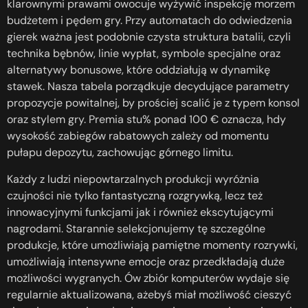
klarownymi prawami owocuje wyżywić inspekcję morzem
budżetem i pędem gry. Przy automatach do odwiedzenia
gierek ważna jest podobnie czysta struktura batalii, czyli
technika bębnów, linie wypłat, symbole specjalne oraz
alternatywy bonusowe, które oddziałują w dynamikę
stawek. Nasza tabela porządkuje decydujące parametry
propozycje powitalnej, by prościej scalić je z typem konsol
oraz stylem gry. Premia stu% ponad 100 € oznacza, hdy
wysokość zabiegów rabatowych zależy od momentu
pułapu depozytu, zachowując górnego limitu.
Każdy z ludzi niepowtarzalnych produkcji wyróżnia
czujności nie tylko fantastyczną rozgrywką, lecz też
innowacyjnymi funkcjami jak i również ekscytującymi
nagrodami. Starannie selekcjonujemy tę szczególne
produkcje, które umożliwiają pamiętne momenty rozrywki,
umożliwiają intensywne emocje oraz przedkładają duże
możliwości wygranych. Ów zbiór komputerów wydaje się
regularnie aktualizowana, ażebyś miał możliwość cieszyć