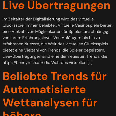
Live Übertragungen
Im Zeitalter der Digitalisierung wird das virtuelle
Glücksspiel immer beliebter. Virtuelle Casinospiele bieten
eine Vielzahl von Möglichkeiten für Spieler, unabhhängig
von ihrem Erfahrungslevel. Von Anfängern bis hin zu
erfahrenen Nutzern, die Welt des virtuellen Glücksspiels
bietet eine Vielzahl von Trends, die Spieler begeistern.
Live-Übertragungen sind eine der neuesten Trends, die
https://honeyrush.de/ die Welt des virtuellen […]
Beliebte Trends für
Automatisierte
Wettanalysen für
höhere