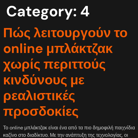
Category:
4
Πώς λειτουργούν το
online μπλάκτζακ
χωρίς περιττούς
κινδύνους με
ρεαλιστικές
προσδοκίες
Το online μπλάκτζακ είναι ένα από τα πιο δημοφιλή παιχνίδια
καζίνο στο διαδίκτυο. Με την ανάπτυξη της τεχνολογίας, οι