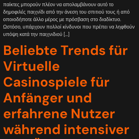
παίκτες μπορούν πλέον να απολαμβάνουν αυτό το
δημοφιλές παιχνίδι από την άνεση του σπιτιού τους ή από
οποιοδήποτε άλλο μέρος με πρόσβαση στο διαδίκτυο.
Ωστόσο, υπάρχουν πολλοί κίνδυνοι που πρέπει να ληφθούν
υπόψη κατά την παιχνιδιού […]
Beliebte Trends für
Virtuelle
Casinospiele für
Anfänger und
erfahrene Nutzer
während intensiver