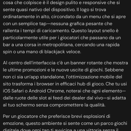
cosa che colpisce è il design pulito e responsive che si
sente quasi nativo del dispositivo. Il logo si trova
ordinatamente in alto, circondato da un menu che si apre
con un semplice tap—nessuna grafica pesante che
rallenta i tempi di caricamento. Questo layout snello è
particolarmente utile per i giocatori che passano da un
bar a una corsa in metropolitana, cercando una rapida
spin o una mano di blackjack veloce.
Al centro dell’interfaccia c’è un banner rotante che mostra
le ultime promozioni e le nuove uscite di giochi. Sebbene
non ci sia un’app standalone, l’ottimizzazione mobile del
sito trasforma i browser in efficaci hub di gioco. Che tu usi
iOS Safari o Android Chrome, noterai che ogni elemento—
dalle ruote delle slot ai feed dei dealer dal vivo—si adatta
al tuo schermo senza compromettere la qualità.
Per un giocatore che preferisce brevi esplosioni di
emozione, questo ambiente si sente come un parco giochi
digitale dove ogni tap ti avvicina a una vittoria senza il