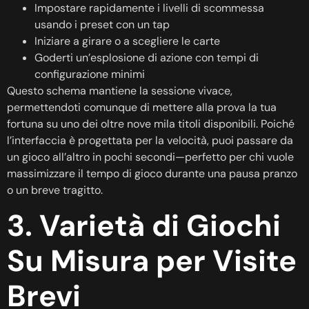
Impostare rapidamente i livelli di scommessa
usando i preset con un tap
Iniziare a girare o a scegliere le carte
Goderti un’esplosione di azione con tempi di
configurazione minimi
Questo schema mantiene la sessione vivace,
permettendoti comunque di mettere alla prova la tua
fortuna su uno dei oltre nove mila titoli disponibili. Poiché
l’interfaccia è progettata per la velocità, puoi passare da
un gioco all’altro in pochi secondi—perfetto per chi vuole
massimizzare il tempo di gioco durante una pausa pranzo
o un breve tragitto.
3. Varietà di Giochi
Su Misura per Visite
Brevi