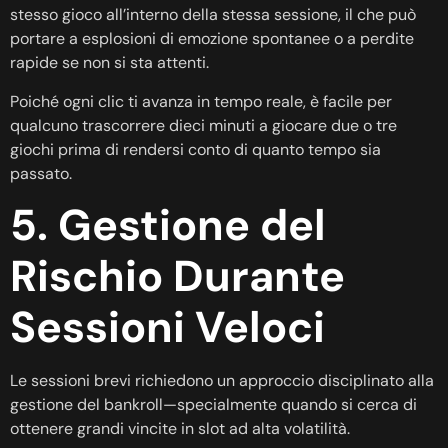
stesso gioco all’interno della stessa sessione, il che può
portare a esplosioni di emozione spontanee o a perdite
rapide se non si sta attenti.
Poiché ogni clic ti avanza in tempo reale, è facile per
qualcuno trascorrere dieci minuti a giocare due o tre
giochi prima di rendersi conto di quanto tempo sia
passato.
5. Gestione del
Rischio Durante
Sessioni Veloci
Le sessioni brevi richiedono un approccio disciplinato alla
gestione del bankroll—specialmente quando si cerca di
ottenere grandi vincite in slot ad alta volatilità.