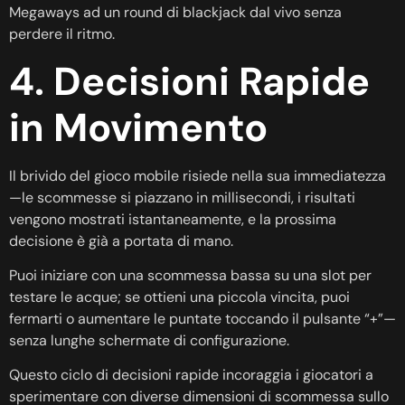
Megaways ad un round di blackjack dal vivo senza
perdere il ritmo.
4. Decisioni Rapide
in Movimento
Il brivido del gioco mobile risiede nella sua immediatezza
—le scommesse si piazzano in millisecondi, i risultati
vengono mostrati istantaneamente, e la prossima
decisione è già a portata di mano.
Puoi iniziare con una scommessa bassa su una slot per
testare le acque; se ottieni una piccola vincita, puoi
fermarti o aumentare le puntate toccando il pulsante “+”—
senza lunghe schermate di configurazione.
Questo ciclo di decisioni rapide incoraggia i giocatori a
sperimentare con diverse dimensioni di scommessa sullo