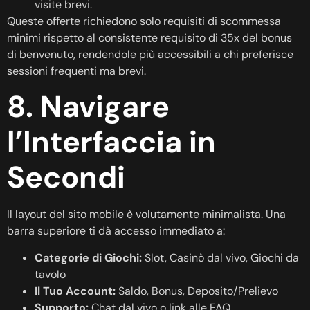
visite brevi.
Queste offerte richiedono solo requisiti di scommessa
minimi rispetto al consistente requisito di 35x del bonus
di benvenuto, rendendole più accessibili a chi preferisce
sessioni frequenti ma brevi.
8. Navigare
l’Interfaccia in
Secondi
Il layout del sito mobile è volutamente minimalista. Una
barra superiore ti dà accesso immediato a:
Categorie di Giochi:
Slot, Casinò dal vivo, Giochi da
tavolo
Il Tuo Account:
Saldo, Bonus, Deposito/Prelievo
Supporto:
Chat dal vivo o link alle FAQ