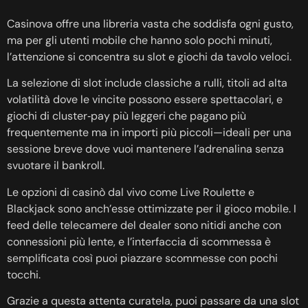
Casinova offre una libreria vasta che soddisfa ogni gusto,
ma per gli utenti mobile che hanno solo pochi minuti,
l’attenzione si concentra su slot e giochi da tavolo veloci.
La selezione di slot include classiche a rulli, titoli ad alta
volatilità dove le vincite possono essere spettacolari, e
giochi di cluster‑pay più leggeri che pagano più
frequentemente ma in importi più piccoli—ideali per una
sessione breve dove vuoi mantenere l’adrenalina senza
svuotare il bankroll.
Le opzioni di casinò dal vivo come Live Roulette e
Blackjack sono anch’esse ottimizzate per il gioco mobile. I
feed delle telecamere del dealer sono nitidi anche con
connessioni più lente, e l’interfaccia di scommessa è
semplificata così puoi piazzare scommesse con pochi
tocchi.
Grazie a questa attenta curatela, puoi passare da una slot