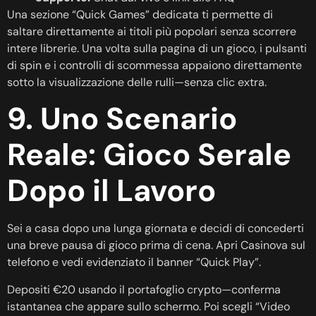
Una sezione “Quick Games” dedicata ti permette di
saltare direttamente ai titoli più popolari senza scorrere
intere librerie. Una volta sulla pagina di un gioco, i pulsanti
di spin e i controlli di scommessa appaiono direttamente
sotto la visualizzazione delle rulli—senza clic extra.
9. Uno Scenario
Reale: Gioco Serale
Dopo il Lavoro
Sei a casa dopo una lunga giornata e decidi di concederti
una breve pausa di gioco prima di cena. Apri Casinova sul
telefono e vedi evidenziato il banner “Quick Play”.
Depositi €20 usando il portafoglio crypto—conferma
istantanea che appare sullo schermo. Poi scegli “Video