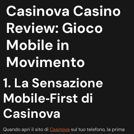
Casinova Casino
Review: Gioco
Mobile in
Movimento
1. La Sensazione
Mobile‑First di
Casinova
Quando apri il sito di
Casinova
sul tuo telefono, la prima