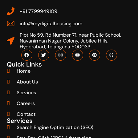
+91 7799949109
info@mydigitalhousing.com
Plot No 59, Rd Number 71, near Public School,
Navanirman Nagar Colony, Jubilee Hills,
Hyderabad, Telangana 500033
Quick Links
Home
About Us
Services
Careers
Contact
Services
Search Engine Optimization (SEO)