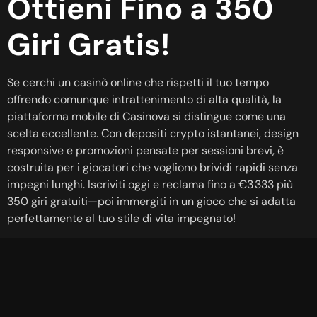
Ottieni Fino a 350
Giri Gratis!
Se cerchi un casinò online che rispetti il tuo tempo
offrendo comunque intrattenimento di alta qualità, la
piattaforma mobile di Casinova si distingue come una
scelta eccellente. Con depositi crypto istantanei, design
responsive e promozioni pensate per sessioni brevi, è
costruita per i giocatori che vogliono brividi rapidi senza
impegni lunghi. Iscriviti oggi e reclama fino a €3 333 più
350 giri gratuiti—poi immergiti in un gioco che si adatta
perfettamente al tuo stile di vita impegnato!