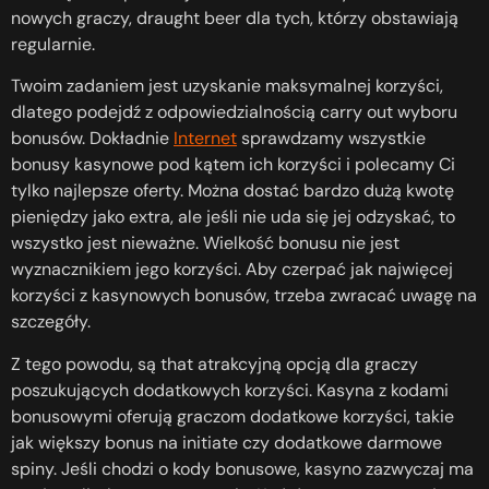
nowych graczy, draught beer dla tych, którzy obstawiają
regularnie.
Twoim zadaniem jest uzyskanie maksymalnej korzyści,
dlatego podejdź z odpowiedzialnością carry out wyboru
bonusów. Dokładnie
Internet
sprawdzamy wszystkie
bonusy kasynowe pod kątem ich korzyści i polecamy Ci
tylko najlepsze oferty. Można dostać bardzo dużą kwotę
pieniędzy jako extra, ale jeśli nie uda się jej odzyskać, to
wszystko jest nieważne. Wielkość bonusu nie jest
wyznacznikiem jego korzyści. Aby czerpać jak najwięcej
korzyści z kasynowych bonusów, trzeba zwracać uwagę na
szczegóły.
Z tego powodu, są that atrakcyjną opcją dla graczy
poszukujących dodatkowych korzyści. Kasyna z kodami
bonusowymi oferują graczom dodatkowe korzyści, takie
jak większy bonus na initiate czy dodatkowe darmowe
spiny. Jeśli chodzi o kody bonusowe, kasyno zazwyczaj ma