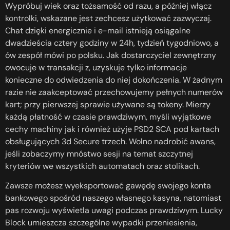
Wypróbuj wiek oraz tożsamość od razu, a później włącz
kontrolki, wskazane jest zechcesz użytkować zazwyczaj.
Chat dzięki energicznie i e-mail istnieją osiągalne
dwadzieścia cztery godziny w 24h, tydzień tygodniowo, a
ów zespół mówi po polsku. Jak dostarczyciel zewnętrzny
owocuje w transakcji z, uzyskuje tylko informacje
konieczne do odwiedzenia do niej dokończenia. W żadnym
razie nie zaakceptować przechowujemy pełnych numerów
kart; przy pierwszej sprawie używane są tokeny. Mierzy
każdą płatność w czasie prawdziwym, myśli wyjątkowe
cechy machiny jak i również użyje PSD2 SCA pod kartach
obsługujących 3d Secure trzech. Wolno nadrobić awans,
jeśli zobaczymy mnóstwo sesji na temat szczytnej
kryteriów we wszystkich automatach oraz stolikach.
Zawsze możesz wyeksportować gawędę swojego konta
bankowego spośród naszego własnego kasyna, natomiast
pas rozwoju wyświetla uwagi podczas prawdziwym. Lucky
Block umieszcza szczególne wypadki przeniesienia,