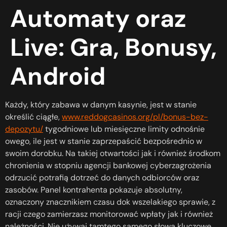
Automaty oraz
Live: Gra, Bonusy,
Android
Każdy, który zabawa w danym kasynie, jest w stanie
określić ciągłe,
www.reddogcasinos.org/pl/bonus-bez-
depozytu/
tygodniowe lub miesięczne limity odnośnie
owego, ile jest w stanie zaprzepaścić bezpośrednio w
swoim dorobku. Na takiej otwartości jak i również środkom
chronienia w stopniu agencji bankowej cyberzagrożenia
odrzucić potrafią dotrzeć do danych odbiorców oraz
zasobów. Panel kontrahenta pokazuje absolutny,
oznaczony znacznikiem czasu dok wszelakiego sprawie, z
racji czego zamierzasz monitorować wpłaty jak i również
należności. Nie używaj tamtego samego słowa kluczowe