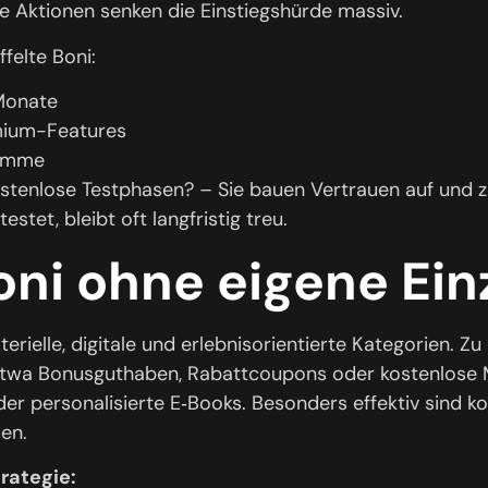
e Aktionen senken die Einstiegshürde massiv.
felte Boni:
 Monate
mium-Features
ramme
enlose Testphasen? – Sie bauen Vertrauen auf und ze
stet, bleibt oft langfristig treu.
ni ohne eigene Ein
ielle, digitale und erlebnisorientierte Kategorien. Zu
etwa Bonusguthaben, Rabattcoupons oder kostenlose 
er personalisierte E‑Books. Besonders effektiv sind 
den.
rategie: