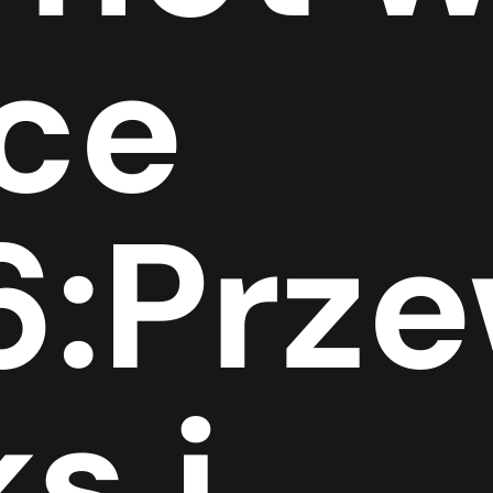
ce
:Prze
s i