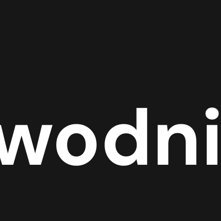
wodni