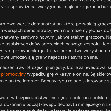
zpieczeniem na wypadek problemów. Według właściciel
Tylko sprawdzona, wiarygodna i najlepszej jakości baz
darmowe wersje demonstration, które pozwalają grac
ich wersjach demonstracyjnych nie możemy jednak obst
yznawany zarówno nowym, jak we stałym graczom. Nasze
we osobistych doświadczeniach naszego zespołu. Jedną
 w tym przewodniku, jest bezpieczeństwo wszystkich tr
e umożliwiają grę w najlepsze kasyna on line.
aczeniu zwrot części pieniędzy, które zainwestowali
d-promocyjny
wypadku grę w kasynie online. Są skiero
ie on the internet. Bonusy typu reload skierowane są 
h warstw bezpieczeństwa, nie będzie polecane polskim
 na dokonanie początkowego depozytu mniejszego niż 