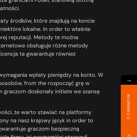
a granicami Polski, stanowią istotną
atności.
łaty środków, które znajdują na koncie
iektóre lokalne. In order to właśnie
rej reputacji. Metody te można
nternetowe obsługuje różne metody
. Licencja ta gwarantuje również
wymagania wpłaty pieniędzy na konto. W
→
posobów, from the rozpocząć grę w
m graczom doskonały initiate we szansę
Contact Us
ości, że warto stawiać na platformy
ny na nasz krajowy język in order to
e gwarantuje graczom bezpieczną