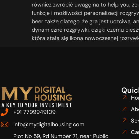
również zwrócić uwagę na to help you, że 
funkcje i możliwości personalizacji rozgry
beer także dlatego, że gra jest uczciwa, a
dynamiczne rozgrywki, dzięki czemu cieszy
która stała się ikoną nowoczesnej rozrywk
Quic
Ho
Ab
+91 7799949109
Se
info@mydigitalhousing.com
Ca
Plot No 59, Rd Number 71, near Public