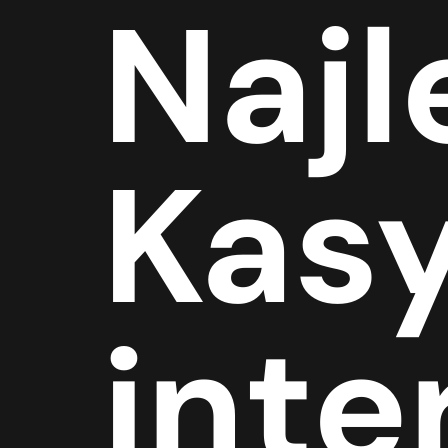
Najl
Kas
inte