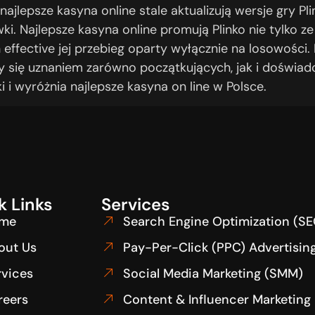
najlepsze kasyna online stale aktualizują wersje gry P
wki. Najlepsze kasyna online promują Plinko nie tylko z
n effective jej przebieg oparty wyłącznie na losowości
 się uznaniem zarówno początkujących, jak i doświadcz
i i wyróżnia najlepsze kasyna on line w Polsce.
k Links
Services
me
Search Engine Optimization (SE
out Us
Pay-Per-Click (PPC) Advertisin
rvices
Social Media Marketing (SMM)
reers
Content & Influencer Marketing