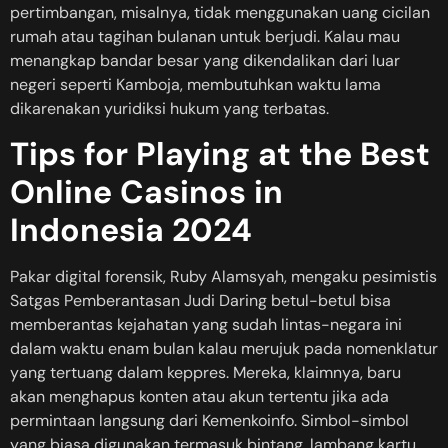
pertimbangan, misalnya, tidak menggunakan uang cicilan
rumah atau tagihan bulanan untuk berjudi. Kalau mau
menangkap bandar besar yang dikendalikan dari luar
negeri seperti Kamboja, membutuhkan waktu lama
dikarenakan yuridiksi hukum yang terbatas.
Tips for Playing at the Best
Online Casinos in
Indonesia 2024
Pakar digital forensik, Ruby Alamsyah, mengaku pesimistis
Satgas Pemberantasan Judi Daring betul-betul bisa
memberantas kejahatan yang sudah lintas-negara ini
dalam waktu enam bulan kalau merujuk pada nomenklatur
yang tertuang dalam keppres. Mereka, klaimnya, baru
akan menghapus konten atau akun tertentu jika ada
permintaan langsung dari Kemenkoinfo. Simbol-simbol
yang biasa digunakan termasuk bintang, lambang kartu,