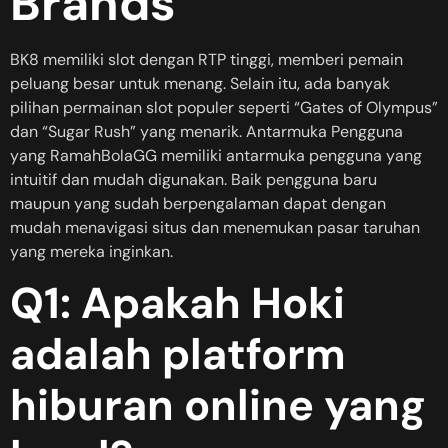
Brands
BK8 memiliki slot dengan RTP tinggi, memberi pemain
peluang besar untuk menang. Selain itu, ada banyak
pilihan permainan slot populer seperti “Gates of Olympus”
dan “Sugar Rush” yang menarik. Antarmuka Pengguna
yang RamahBolaGG memiliki antarmuka pengguna yang
intuitif dan mudah digunakan. Baik pengguna baru
maupun yang sudah berpengalaman dapat dengan
mudah menavigasi situs dan menemukan pasar taruhan
yang mereka inginkan.
Q1: Apakah Hoki
adalah platform
hiburan online yang