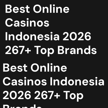
Best Online
Casinos
Indonesia 2026
267+ Top Brands
Best Online
Casinos Indonesia
2026 267+ Top