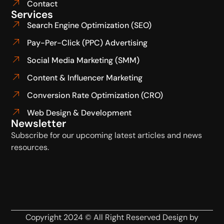
Contact
Services
Search Engine Optimization (SEO)
Pay-Per-Click (PPC) Advertising
Social Media Marketing (SMM)
Content & Influencer Marketing
Conversion Rate Optimization (CRO)
Web Design & Development
Newsletter
Subscribe for our upcoming latest articles and news
resources.
Copyright 2024 © All Right Reserved Design by