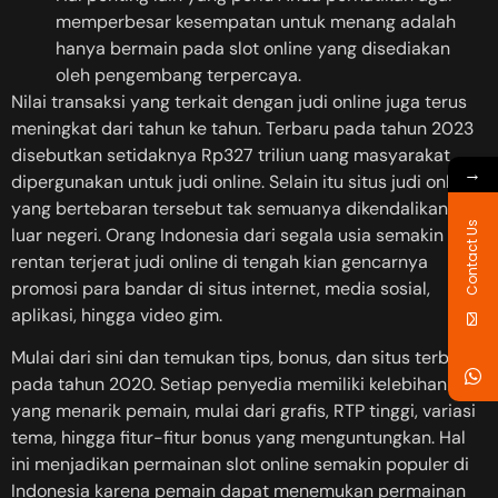
memperbesar kesempatan untuk menang adalah
hanya bermain pada slot online yang disediakan
oleh pengembang terpercaya.
Nilai transaksi yang terkait dengan judi online juga terus
meningkat dari tahun ke tahun. Terbaru pada tahun 2023
disebutkan setidaknya Rp327 triliun uang masyarakat
→
dipergunakan untuk judi online. Selain itu situs judi online
yang bertebaran tersebut tak semuanya dikendalikan dari
Contact Us
luar negeri. Orang Indonesia dari segala usia semakin
rentan terjerat judi online di tengah kian gencarnya
promosi para bandar di situs internet, media sosial,
aplikasi, hingga video gim.
Mulai dari sini dan temukan tips, bonus, dan situs terbaik
pada tahun 2020. Setiap penyedia memiliki kelebihan unik
yang menarik pemain, mulai dari grafis, RTP tinggi, variasi
tema, hingga fitur-fitur bonus yang menguntungkan. Hal
ini menjadikan permainan slot online semakin populer di
Indonesia karena pemain dapat menemukan permainan