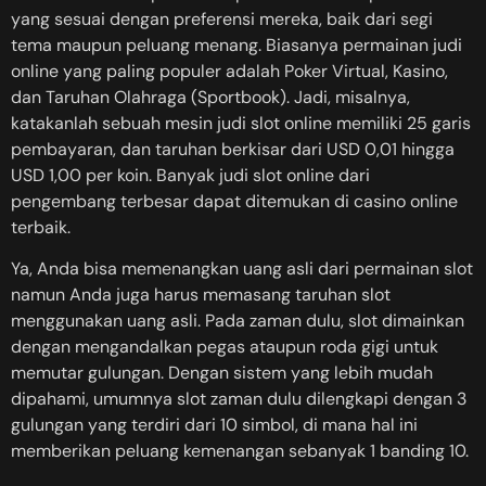
yang sesuai dengan preferensi mereka, baik dari segi
tema maupun peluang menang. Biasanya permainan judi
online yang paling populer adalah Poker Virtual, Kasino,
dan Taruhan Olahraga (Sportbook). Jadi, misalnya,
katakanlah sebuah mesin judi slot online memiliki 25 garis
pembayaran, dan taruhan berkisar dari USD 0,01 hingga
USD 1,00 per koin. Banyak judi slot online dari
pengembang terbesar dapat ditemukan di casino online
terbaik.
Ya, Anda bisa memenangkan uang asli dari permainan slot
namun Anda juga harus memasang taruhan slot
menggunakan uang asli. Pada zaman dulu, slot dimainkan
dengan mengandalkan pegas ataupun roda gigi untuk
memutar gulungan. Dengan sistem yang lebih mudah
dipahami, umumnya slot zaman dulu dilengkapi dengan 3
gulungan yang terdiri dari 10 simbol, di mana hal ini
memberikan peluang kemenangan sebanyak 1 banding 10.