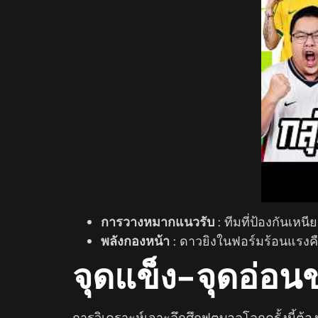
การวางหมากแนวรับ
: ทีมที่ป้องกันเหน
พลังกองหน้า
: ดาวยิงในฟอร์มร้อนแรง
จุดแข็ง-จุดอ่อน
การวิเคราะห์เจาะลึกศึกฟุตบอลโลกครั้งนี้ต้