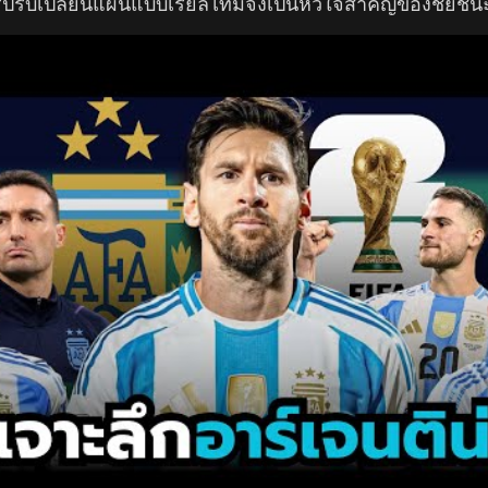
รับเปลี่ยนแผนแบบเรียลไทม์จึงเป็นหัวใจสำคัญของชัยชนะ