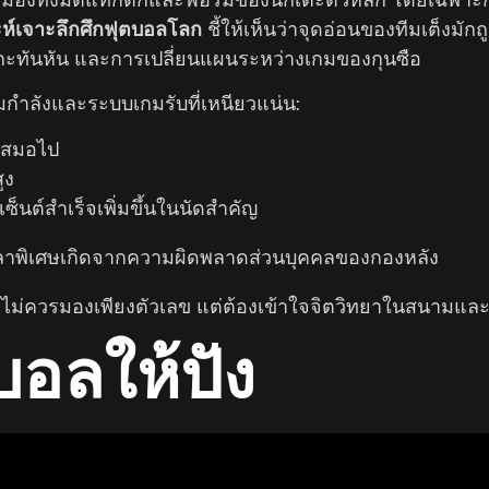
ะห์เจาะลึกศึกฟุตบอลโลก
ชี้ให้เห็นว่าจุดอ่อนของทีมเต็งมัก
กะทันหัน และการเปลี่ยนแผนระหว่างเกมของกุนซือ
ขุมกำลังและระบบเกมรับที่เหนียวแน่น:
เสมอไป
ูง
นต์สำเร็จเพิ่มขึ้นในนัดสำคัญ
อเวลาพิเศษเกิดจากความผิดพลาดส่วนบุคคลของกองหลัง
งไม่ควรมองเพียงตัวเลข แต่ต้องเข้าใจจิตวิทยาในสนามและจั
บอลให้ปัง