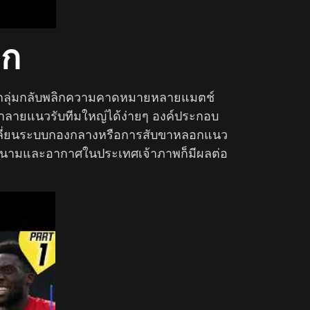
อก
บ่งกลุ่มกลับพลิกความคาดหมายหลายแมตช์
ถทำลายแนวรับทีมใหญ่ได้ง่ายๆ องค์ประกอบ
รเปลี่ยนระบบกองกลางหรือการสับขาหลอกแนว
าพสนามและอากาศในประเทศเจ้าภาพก็มีผลต่อ