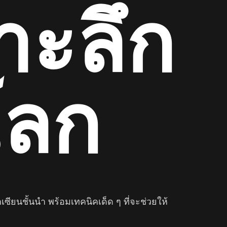
าะลึก
โลก
เซียนชั้นนำ พร้อมเทคนิคเด็ด ๆ ที่จะช่วยให้