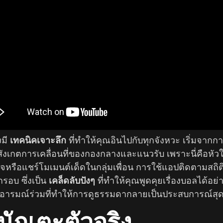
งมี
เทคนิคเจาะลึก
ที่ทำให้คุณอินไปกับทุกจังหวะ เริ่มจาก
สังเกตการเคลื่อนที่ของกองกลางและแนวรับ เพราะนี่คือหัว
ังใจหรือแชร์โมเมนต์เด็ดในกลุ่มเพื่อน การใช้แอปติดตามสถิ
รอบ ซึ่งเป็น
เคล็ดลับปังๆ
ที่ทำให้คุณพูดคุยเรื่องบอลได้อย่
อารมณ์ร่วมที่ทำให้การดูธรรมดากลายเป็นประสบการณ์สุด
นักเตะตัวจริง