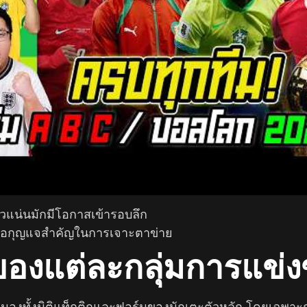
ียวแน่นมักมีโอกาสเข้ารอบลึก
คือกุญแจสำคัญในการเจาะตาข่าย
ของแต่ละกลุ่มการแข่ง
องมองทั้งมิติแท็กติกและฟอร์มของนักเตะตัวหลัก โดยเฉพาะ