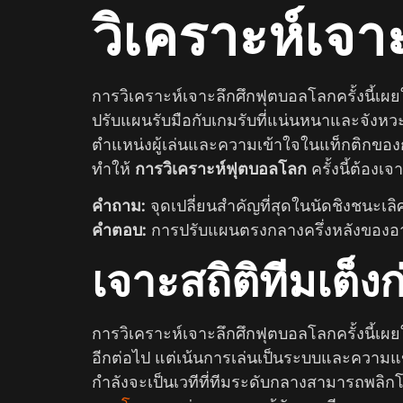
วิเคราะห์เจ
การวิเคราะห์เจาะลึกศึกฟุตบอลโลกครั้งนี้เผย
ปรับแผนรับมือกับเกมรับที่แน่นหนาและจังหว
ตำแหน่งผู้เล่นและความเข้าใจในแท็กติกของกุ
ทำให้
การวิเคราะห์ฟุตบอลโลก
ครั้งนี้ต้องเ
คำถาม:
จุดเปลี่ยนสำคัญที่สุดในนัดชิงชนะเล
คำตอบ:
การปรับแผนตรงกลางครึ่งหลังของอาร์
เจาะสถิติทีมเต็
การวิเคราะห์เจาะลึกศึกฟุตบอลโลกครั้งนี้เผยใ
อีกต่อไป แต่เน้นการเล่นเป็นระบบและความแข็
กำลังจะเป็นเวทีที่ทีมระดับกลางสามารถพลิก