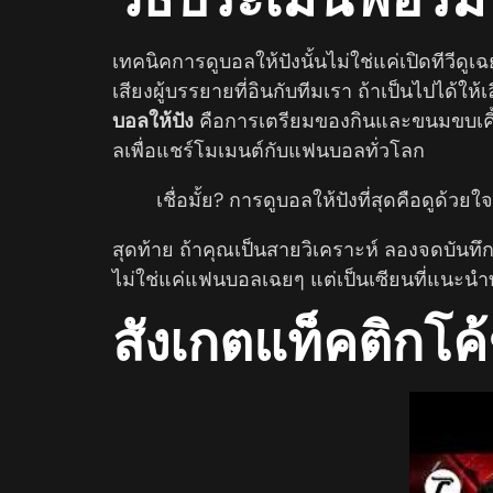
เทคนิคการดูบอลให้ปังนั้นไม่ใช่แค่เปิดทีวีดู
เสียงผู้บรรยายที่อินกับทีมเรา ถ้าเป็นไปได้ให
บอลให้ปัง
คือการเตรียมของกินและขนมขบเคี้ยวใ
ลเพื่อแชร์โมเมนต์กับแฟนบอลทั่วโลก
เชื่อมั้ย? การดูบอลให้ปังที่สุดคือดูด้ว
สุดท้าย ถ้าคุณเป็นสายวิเคราะห์ ลองจดบันทึก
ไม่ใช่แค่แฟนบอลเฉยๆ แต่เป็นเซียนที่แนะนำท่
สังเกตแท็คติกโค้